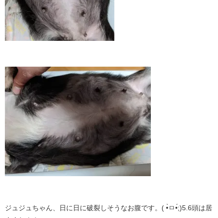
ジュジュちゃん、日に日に破裂しそうなお腹です。( •̀ㅁ•́;)5.6頭は居