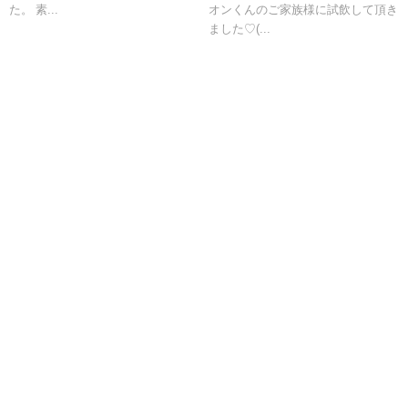
た。 素...
オンくんのご家族様に試飲して頂き
た♡(⁠人⁠*⁠´⁠∀⁠｀⁠)⁠｡⁠*ﾟ⁠+
ました♡(⁠...