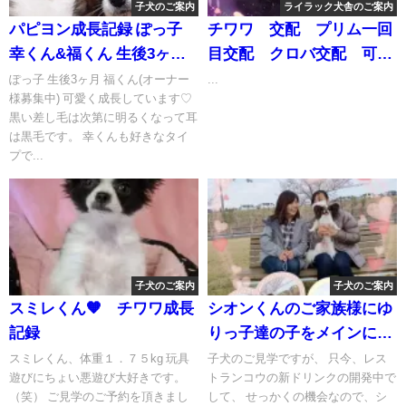
子犬のご案内
ライラック犬舎のご案内
パピヨン成長記録 ぽっ子
チワワ 交配 プリム一回
幸くん&福くん 生後3ヶ月
目交配 クロバ交配 可愛
男の子 オーナー様募集中
い美少年のお婿さん 肝
ぽっ子 生後3ヶ月 福くん(オーナー
...
様募集中) 可愛く成長しています♡
臓 癲癇 サプリ チワ
黒い差し毛は次第に明るくなって耳
ワ
は黒毛です。 幸くんも好きなタイ
プで...
子犬のご案内
子犬のご案内
スミレくん🧡 チワワ成長
シオンくんのご家族様にゆ
記録
りっ子達の子をメインに子
犬のご見学を頂きました
スミレくん、体重１．７５kg 玩具
子犬のご見学ですが、 只今、レス
遊びにちょい悪遊び大好きです。
トランコウの新ドリンクの開発中で
♡(⁠人⁠ ⁠•͈⁠ᴗ⁠•͈⁠)楽しい幸せなお時
（笑） ご見学のご予約を頂きまし
して、 せっかくの機会なので、シ
間をありがとうございまし