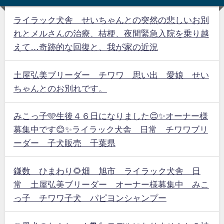
ライラック犬舎 せいちゃんとの突然の悲しいお別
れとメルさんの治療、桔梗、夜間緊急入院を乗り越
えて…奇跡的な回復と、我が家の近況
土屋弘美ブリーダー チワワ 思い出 愛娘 せい
ちゃんとのお別れです。
みこっ子🩵生後４６日になりました😊✨オーナー様
募集中です😊✨ライラック犬舎 日常 チワワブリ
ーダー 子犬販売 千葉県
鎌数 ひまわり🌻畑 旭市 ライラック犬舎 日
常 土屋弘美ブリーダー オーナー様募集中 みこ
っ子 チワワ子犬 パピヨンシャンプー