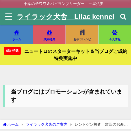
千葉のチワワ＆パピヨンブリーダー 土屋弘美
ライラック犬舎 Lilac kennel
ホーム
成約特典
おやつレシピ
子犬情報
ニュートロのスターターキット＆当ブログご成約
成約特典
特典実施中
当ブログにはプロモーションが含まれていま
す
ホーム
ライラック犬舎のご案内
レントゲン検査 次回のお産予
定 チワワ