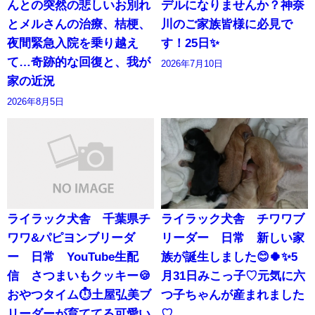
んとの突然の悲しいお別れ
デルになりませんか？神奈
とメルさんの治療、桔梗、
川のご家族皆様に必見で
夜間緊急入院を乗り越え
す！25日✨
て…奇跡的な回復と、我が
2026年7月10日
家の近況
2026年8月5日
ライラック犬舎 千葉県チ
ライラック犬舎 チワワブ
ワワ&パピヨンブリーダ
リーダー 日常 新しい家
ー 日常 YouTube生配
族が誕生しました😊🍀✨5
信 さつまいもクッキー🍪
月31日みこっ子♡元気に六
おやつタイム⏱️土屋弘美ブ
つ子ちゃんが産まれました
リーダーが育ててる可愛い
♡