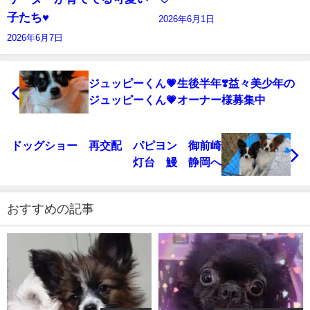
子たち♥️
2026年6月1日
2026年6月7日
ジュッピーくん💗生後半年❣️益々美少年の
ジュッピーくん💗オーナー様募集中
ドッグショー 再交配 パピヨン 御前崎
灯台 鰻 静岡へ
おすすめの記事