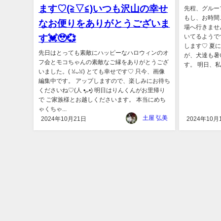
ます♡(⁠≧⁠▽⁠≦⁠)いつも沢山の幸せ
先程、グルー
もし、お時間
なお便りをありがとうございま
場へ行きませ
す💓🥹💞
いてるようで
します♡ 夏
先日はとっても素敵にハッピーなハロウィンのオ
が、犬達も暑
フ会とモコちゃんの素敵なご縁をありがとうござ
す。 明日、私
いました。(⁠ ⁠ꈍ⁠ᴗ⁠ꈍ⁠) とても幸せです♡ 只今、画像
編集中です。 アップしますので、楽しみにお待ち
くださいね♡(⁠人⁠ ⁠•͈⁠ᴗ⁠•͈⁠) 明日はりんくんがお里帰り
で ご家族様とお越しくださいます。 本当にめち
ゃくちゃ...
土屋 弘美
2024年10月21日
2024年10月