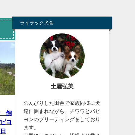
ライラック犬舎
土屋弘美
のんびりした田舎で家族同様に犬
達に囲まれながら、チワワとパピ
景 飼
ヨンのブリーディングをしており
パピヨ
ます。
 日