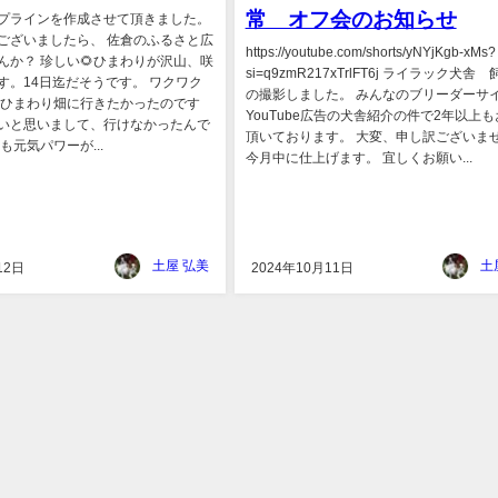
常 オフ会のお知らせ
プラインを作成させて頂きました。
ございましたら、 佐倉のふるさと広
https://youtube.com/shorts/yNYjKgb-xMs?
んか？ 珍しい🌻ひまわりが沢山、咲
si=q9zmR217xTrlFT6j ライラック犬舎
す。14日迄だそうです。 ワクワク
の撮影しました。 みんなのブリーダーサ
にひまわり畑に行きたかったのです
YouTube広告の犬舎紹介の件で2年以上
いと思いまして、行けなかったんで
頂いております。 大変、申し訳ございま
も元気パワーが...
今月中に仕上げます。 宜しくお願い...
土屋 弘美
土
12日
2024年10月11日