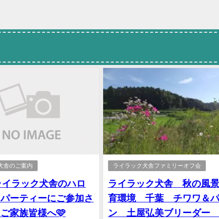
犬舎のご案内
ライラック犬舎ファミリーオフ会
ライラック犬舎のハロ
ライラック犬舎 秋の風
パーティーにご参加さ
育環境 千葉 チワワ＆
ご家族皆様へ🩷
ン 土屋弘美ブリーダー