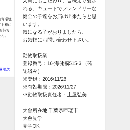
犬質にもこだわり、皆様より愛さ
れる、キュートでフレンドリーな
健全の子達をお届け出来たらと思
 飼育環境
います。
イト様に
もお待ち
気になる子がおりましたら、
せん。
お気軽にお問い合わせ下さい。
動物取扱業
登録番号：16-海健福515-3 （確
屋 弘美
認済み）
※登録：2016/11/28
※有効期限：2026/11/27
※動物取扱責任者：土屋弘美
犬舎所在地 千葉県匝瑳市
犬舎見学
見学OK