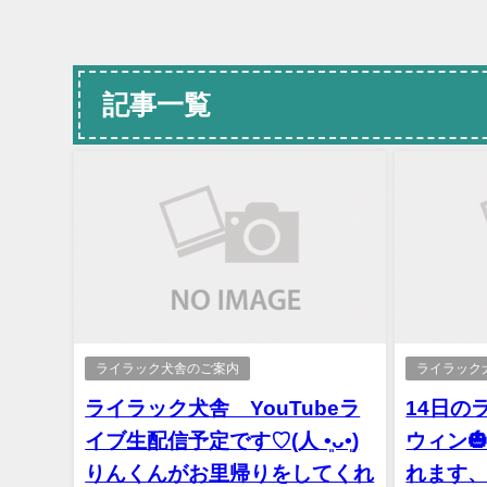
記事一覧
ライラック犬舎のご案内
ライラック
ライラック犬舎 YouTubeラ
14日の
イブ生配信予定です♡(⁠人⁠ ⁠•͈⁠ᴗ⁠•͈⁠)
ウィン
りんくんがお里帰りをしてくれ
れます、