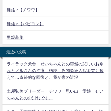
種雄♂【チワワ】
種雄♂【パピヨン】
里親募集
最近の投稿
ライラック犬舎 せいちゃんとの突然の悲しいお別
れとメルさんの治療、桔梗、夜間緊急入院を乗り越
えて…奇跡的な回復と、我が家の近況
土屋弘美ブリーダー チワワ 思い出 愛娘 せい
ちゃんとのお別れです。