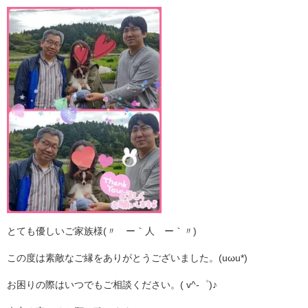
とても優しいご家族様(〃´ー｀人´ー｀〃)
この度は素敵なご縁をありがとうございました。(uωu*)
お困りの際はいつでもご相談ください。( v^-゜)♪