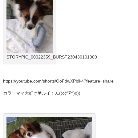
STORYPIC_00022359_BURST230430101909
https://youtube.com/shorts/OoFdwXPblk4?feature=share
カラーママ大好き💗ルイくん((o(^∇^)o))