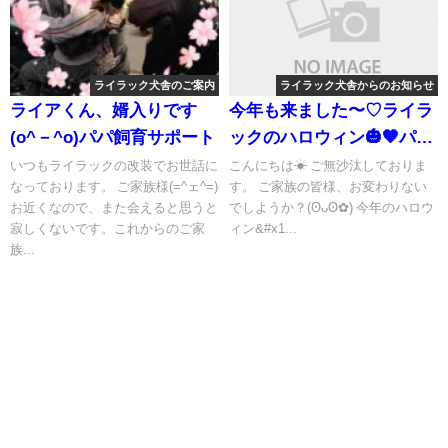
ライラック犬舎のご案内
ライラック犬舎からのお知らせ
ライアくん、婿入りです
今年も来ました〜♡ライラ
(o^－^o)パパ飼育サポート
ックのハロウィン🎃🧡パー
ティー✨️イェーイ！
いつもライラックの改装でお世話に
こんにちは☀ ご無沙汰しておりま
なっております。 ご家族様(=^ェ^=)
す。 ご家族の皆様、お変わりない
♡(⁠≧⁠▽⁠≦⁠)
お近くなので、また会えると思うと
でしようか？(⁠ʘ⁠ᴗ⁠ʘ⁠✿⁠) 今年のハロウ
寂しくないです。これからのご家
ィン&#x1...
族...