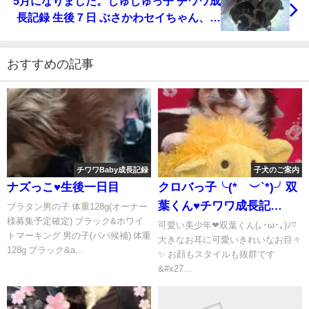
5月になりました。じゅじゅっ子 チワワ成
長記録 生後７日 ぶさかわセイちゃん、チ
ョコ狙う(笑)
おすすめの記事
チワワBaby成長記録
子犬のご案内
ナズっこ♥️生後一日目
クロバっ子╰(*´︶`*)╯双
葉くん♥チワワ成長記
ブラタン男の子 体重128g(オーナー
様募集予定確定) ブラック&ホワイ
録 オーナー様募集中
可愛い美少年❤双葉くん(｡･ω･｡)ﾉ♡
トマーキング 男の子(パパ候補) 体重
大きなお耳に可愛いきれいなお目々
128g ブラック&a...
✨ お顔もスタイルも抜群です
&#x27...