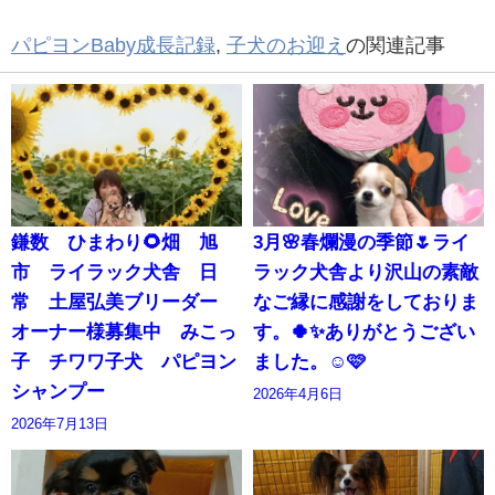
パピヨンBaby成長記録
,
子犬のお迎え
の関連記事
鎌数 ひまわり🌻畑 旭
3月🌸春爛漫の季節🌷ライ
市 ライラック犬舎 日
ラック犬舎より沢山の素敵
常 土屋弘美ブリーダー
なご縁に感謝をしておりま
オーナー様募集中 みこっ
す。🍀✨ありがとうござい
子 チワワ子犬 パピヨン
ました。☺️🩷
シャンプー
2026年4月6日
2026年7月13日