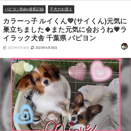
ピヨン
パピヨンBaby成長記録
子犬のお迎え
カラーっ子 ルイくん💙(サイくん)元気に
巣立ちました🍀また元気に会おうね💗ラ
イラック犬舎 千葉県 パピヨン
2023年4月30日
2023年4月30日