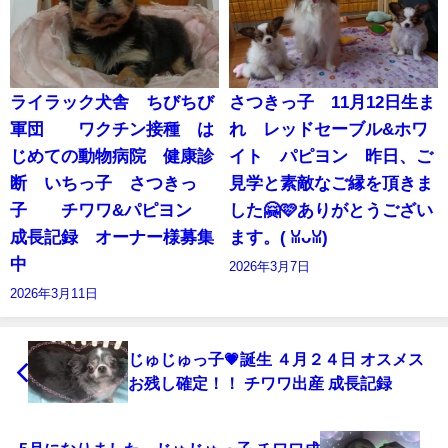
ライラック犬舎 ちびちび
さつきっ子 11月12日生ま
軍団 ワクチン接種 は
れ レッドセーブル&ホワ
じめての動物病院 健康診
イト パピヨン 昨日、ご
断 いちっ子 さつきっ
見学と素敵なご縁を頂きま
子 チワワ&パピヨン
した🤗🩷ありがとうござい
成長記録 オーナー様募集
ます。(⁠ ⁠ꈍ⁠ᴗ⁠ꈍ⁠)
中
2026年3月7日
2026年3月11日
じゅじゅっ子💗誕生 ４月２４日 オスメス
お残し確定！！ チワワ出産 成長記録