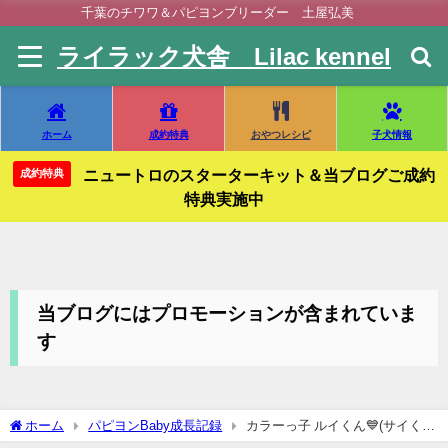
千葉のチワワ＆パピヨンブリーダー 土屋弘美
ライラック犬舎 Lilac kennel
ホーム
成約特典
おやつレシピ
子犬情報
ニュートロのスターターキット＆当ブログご成約
成約特典
特典実施中
当ブログにはプロモーションが含まれていま
す
ホーム
パピヨンBaby成長記録
カラーっ子 ルイくん💙(サイく
ん)元気に巣立ちました🍀また元気に会おうね💗ライラック犬舎 千葉県 パ