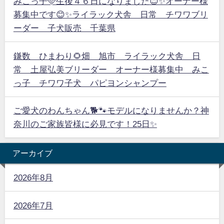
みこっ子🩵生後４６日になりました😊✨オーナー様
募集中です😊✨ライラック犬舎 日常 チワワブリ
ーダー 子犬販売 千葉県
鎌数 ひまわり🌻畑 旭市 ライラック犬舎 日
常 土屋弘美ブリーダー オーナー様募集中 みこ
っ子 チワワ子犬 パピヨンシャンプー
ご愛犬のわんちゃん🐕🐾モデルになりませんか？神
奈川のご家族皆様に必見です！25日✨
アーカイブ
2026年8月
2026年7月