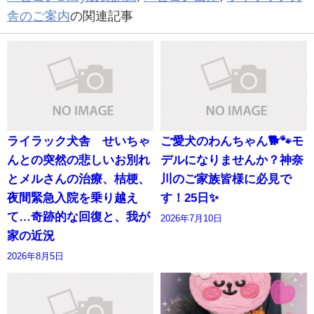
舎のご案内
の関連記事
ライラック犬舎 せいちゃ
ご愛犬のわんちゃん🐕🐾モ
んとの突然の悲しいお別れ
デルになりませんか？神奈
とメルさんの治療、桔梗、
川のご家族皆様に必見で
夜間緊急入院を乗り越え
す！25日✨
て…奇跡的な回復と、我が
2026年7月10日
家の近況
2026年8月5日