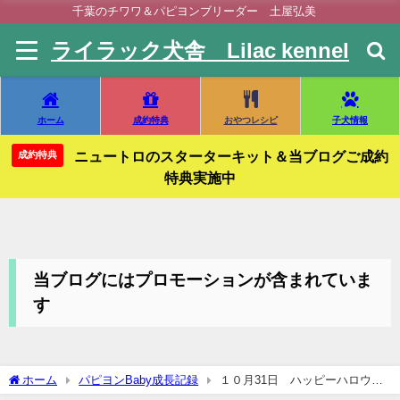
千葉のチワワ＆パピヨンブリーダー 土屋弘美
ライラック犬舎 Lilac kennel
ホーム
成約特典
おやつレシピ
子犬情報
ニュートロのスターターキット＆当ブログご成約
成約特典
特典実施中
当ブログにはプロモーションが含まれていま
す
ホーム
パピヨンBaby成長記録
１０月31日 ハッピーハロウィ
ン🎃パピヨン出産 ユッキーっ子♥帝王切開にて元気に誕生しました