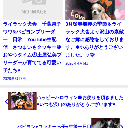
ライラック犬舎 千葉県チ
3月🌸春爛漫の季節🌷ライ
ワワ&パピヨンブリーダ
ラック犬舎より沢山の素敵
ー 日常 YouTube生配
なご縁に感謝をしておりま
信 さつまいもクッキー🍪
す。🍀✨ありがとうござい
おやつタイム⏱️土屋弘美ブ
ました。☺️🩷
リーダーが育ててる可愛い
2026年4月6日
子たち♥️
2026年6月7日
ハッピーハロウィン🎃お便りを頂きました
♥いつも沢山のありがとうございます♥
パピヨン♥ユッキーっ子♥生後一日目