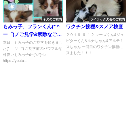
子犬のご案内
ライラック犬舎のご案内
もみっ子、フランくん(* ^
ワクチン接種&スメア検査
ー゜)ノご見学&素敵なご縁
２０１９.６.１２ マーズくん&ジュ
ピターくん&ルナちゃん&アルテミ
&お名前頂きました(* ´ ▽
本日、もみっ子のご見学を頂きまし
スちゃん 一回目のワクチン接種に
た(* ´ ▽ ` *) ご見学前のパワフルな
` *)
来ました！！！...
可愛いもみっ子d=(^o^)=b
https://youtu...