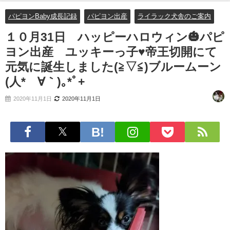
(≧▽≦)ブルームーン(人*´∀｀)｡*ﾟ+
パピヨンBaby成長記録
パピヨン出産
ライラック犬舎のご案内
１０月31日 ハッピーハロウィン🎃パピ
ヨン出産 ユッキーっ子♥帝王切開にて
元気に誕生しました(≧▽≦)ブルームーン
(人*´∀｀)｡*ﾟ+
2020年11月1日
2020年11月1日