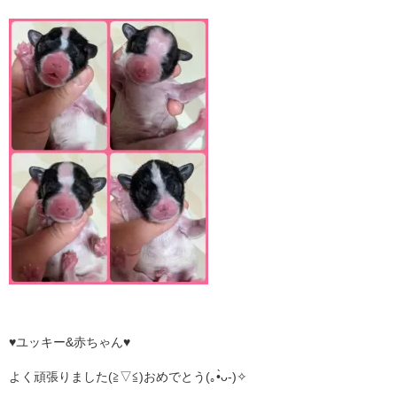
♥ユッキー&赤ちゃん♥
よく頑張りました(≧▽≦)おめでとう(｡•̀ᴗ-)✧