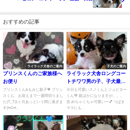
おすすめの記事
ライラック犬舎のご案内
子犬のご案内
プリンスくんのご家族様へ
ライラック犬舎ロングコー
お便り
トチワワ男の子、子犬最新
情報、成長記録、週1〜２
プリンスくん&もみじ親子💗 プリン
今日も可愛いスノくんとジュピター
スくん、お迎えまで一週間切りまし
くん💙 親ばかになりますが。。。
程のペースで更新中✨成長
た(T_T)1ヶ月あっという間に過ぎま
笑 めちゃくちゃ可愛いー💕 つばき
をご覧下さい。
す(ᗒᗩᗕ...
ママにも...