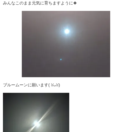
みんなこのまま元気に育ちますように🍀
ブルームーンに願います( ꈍᴗꈍ)