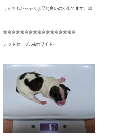
うんちもバッチリ(≧▽≦)良いのが出てます。💩
🌼🌼🌼🌼🌼🌼🌼🌼🌼🌼🌼🌼🌼🌼🌼🌼🌼
レッドセーブル&ホワイト♂