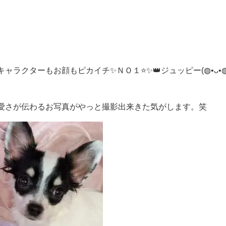
ラクターもお顔もピカイチ✨ＮＯ１⭐✨👑ジュッピー(◍•ᴗ•◍
愛さが伝わるお写真がやっと撮影出来きた気がします。笑