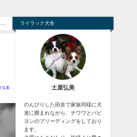
ライラック犬舎
ワ
中
土屋弘美
屋 弘美
のんびりした田舎で家族同様に犬
達に囲まれながら、チワワとパピ
ヨンのブリーディングをしており
ます。