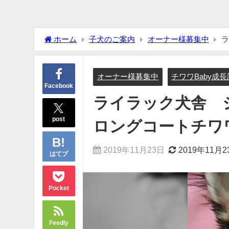
ホーム
子犬のご案内
オーナー様募集中
ラ
ワ 成長記録
オーナー様募集中
チワワBaby成
Facebook
ライラック犬舎 
post
ロングコートチワ
2019年11月23日
2019年11月2
はてブ
Pocket
Feedly