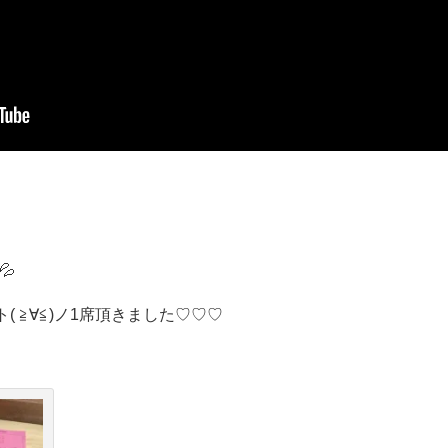
💦
 ≧∀≦)ノ1席頂きました♡♡♡