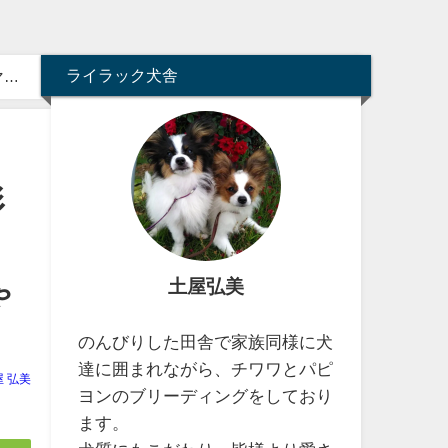
ライラック犬舎
形
エ
土屋弘美
ゃ
のんびりした田舎で家族同様に犬
達に囲まれながら、チワワとパピ
屋 弘美
ヨンのブリーディングをしており
ます。