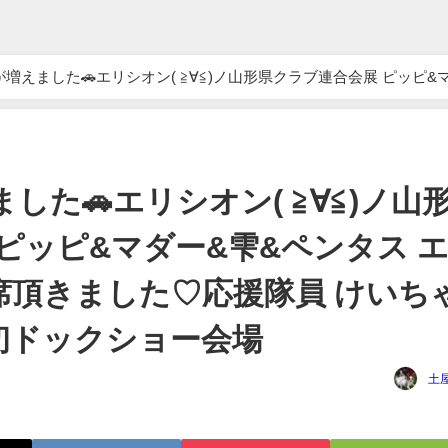
えました🚗エリシオン( ≧∀≦)ノ山形県クラブ連合会展 ピッピ&マダ
ー&雫&ペンタス エクセレント評価 1席頂きました♡応援隊員 けいちゃま&メリーちゃん初ドックショー会場
した🚗エリシオン( ≧∀≦)ノ山
ピッピ&マダー&雫&ペンタス 
席頂きました♡応援隊員 けいち
初ドックショー会場
土