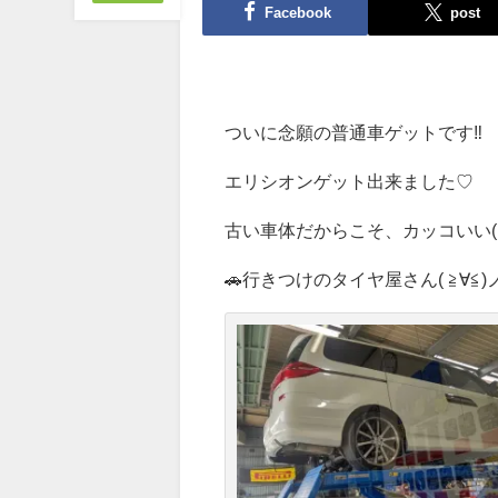
Facebook
post
ついに念願の普通車ゲットです‼️
エリシオンゲット出来ました♡
古い車体だからこそ、カッコいい( 
🚗行きつけのタイヤ屋さん( ≧∀