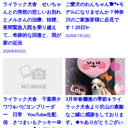
ライラック犬舎 せいちゃ
ご愛犬のわんちゃん🐕🐾モ
んとの突然の悲しいお別れ
デルになりませんか？神奈
とメルさんの治療、桔梗、
川のご家族皆様に必見で
夜間緊急入院を乗り越え
す！25日✨
て…奇跡的な回復と、我が
2026年7月10日
家の近況
2026年8月5日
ライラック犬舎 千葉県チ
3月🌸春爛漫の季節🌷ライ
ワワ&パピヨンブリーダ
ラック犬舎より沢山の素敵
ー 日常 YouTube生配
なご縁に感謝をしておりま
信 さつまいもクッキー🍪
す。🍀✨ありがとうござい