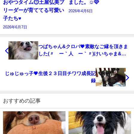
おやつタイム⏱️土屋弘美ブ
ました。☺️🩷
リーダーが育ててる可愛い
2026年4月6日
子たち♥️
2026年6月7日
つばちゃん&クロバ💗素敵なご縁を頂きま
した(〃´ー｀人´ー｀〃)けいちゃま&メ
リーちゃんの日常 チワワ成長記録( ≧∀≦)ノ
パワフルで、可愛いガールズ💗
じゅじゅっ子💗生後２３日目チワワ成長記
録
おすすめの記事