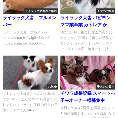
ライラック犬舎のご案内
子犬のご案内
ライラック犬舎 フルメン
ライラック犬舎 パピヨン
バー
ママ業卒業 カトレア かと
ちゃん♡オーナー様募集中
ライラック犬舎 フルメンバー
2021.10.14日生まれ 永遠の美少女
https://youtu.be/jkJg9m3KzmY
かとちゃん♡ 明るく優しい活発で
です。(⁠人⁠ ⁠•͈⁠ᴗ⁠•͈⁠)
https://youtu.be/8XaSXJv...
賢いかとちゃん♡ しっかりボディ
でスタイル大変、綺麗です。(⁠人...
お散歩
子犬のご案内
チワワ成長記録 スィートっ
トトロくん＆紅葉ちゃんの お散歩
です(^o^)／ こんな2shotも見せてく
子☀️オーナー様募集中
れました（ ・∀・） 笑顔の眩しい美
今日で生後４2日目 お写真はちょっ
少年トトロくん&#x26...
と前に撮影しました。7月2日かな？