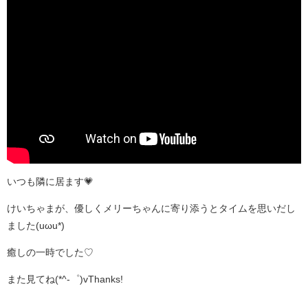
いつも隣に居ます💗
けいちゃまが、優しくメリーちゃんに寄り添うとタイムを思いだし
ました(uωu*)
癒しの一時でした♡
また見てね(*^-゜)vThanks!