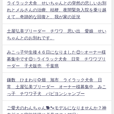
ライラック犬舎 せいちゃんとの突然の悲しいお別
れとメルさんの治療、桔梗、夜間緊急入院を乗り越
えて…奇跡的な回復と、我が家の近況
土屋弘美ブリーダー チワワ 思い出 愛娘 せい
ちゃんとのお別れです。
みこっ子🩵生後４６日になりました😊✨オーナー様
募集中です😊✨ライラック犬舎 日常 チワワブリ
ーダー 子犬販売 千葉県
鎌数 ひまわり🌻畑 旭市 ライラック犬舎 日
常 土屋弘美ブリーダー オーナー様募集中 みこ
っ子 チワワ子犬 パピヨンシャンプー
ご愛犬のわんちゃん🐕🐾モデルになりませんか？神