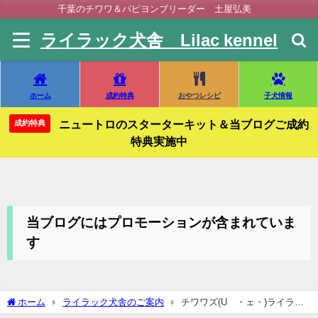
千葉のチワワ＆パピヨンブリーダー 土屋弘美
ライラック犬舎 Lilac kennel
ホーム
成約特典
おやつレシピ
子犬情報
ニュートロのスターターキット＆当ブログご成約
成約特典
特典実施中
当ブログにはプロモーションが含まれていま
す
ホーム
ライラック犬舎のご案内
チワワズ(U´・ェ・)ライラッ
クファミリー激かわ&ぶさかわチワワガールズ💗最高(*^-^)／＼(*^-^*)／＼