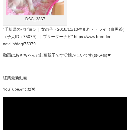
DSC_3867
"千葉県のパピヨン｜女の子・2018/11/10生まれ・トライ（白黒茶）
（子犬ID：75079）｜ブリーダーナビ" https://www.breeder-
navi.jp/dog/75079
動画はあさちゃんと紅葉親子です♡懐かしいです(◍•ᴗ•◍)❤
紅葉最新動画
YouTubeみてね💓