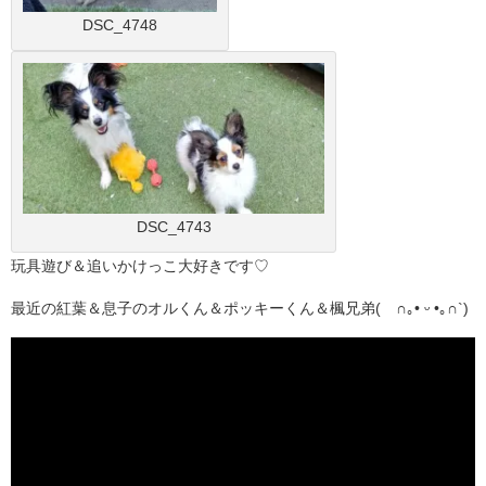
DSC_4748
DSC_4743
玩具遊び＆追いかけっこ大好きです♡
最近の紅葉＆息子のオルくん＆ポッキーくん＆楓兄弟(´∩｡• ᵕ •｡∩`)