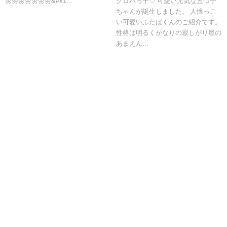
🌼🌼🌼🌼🌼🌼🌼&#x1...
クロバっ子♡ 可愛い元気な五つ子
ちゃんが誕生しました。 人懐っこ
い可愛いふたばくんのご紹介です。
性格は明るくかなりの寂しがり屋の
あまえん...