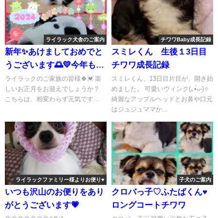
ライラック犬舎のご案内
チワワBaby成長記録
新年✨あけましておめでと
スミレくん 生後１3日目
うございます🌅💛今年も宜
チワワ成長記録
しくライラックを宜しくお
ライラックのご家族の皆様🍀💓 楽
スミレくん、13日目片目が、開き始
しいお正月をお迎えでしょうか？
めました。 可愛いウィンク(｡•̀ᴗ-)✧
願いいたします🙇♥
こちらは、相変わらず元気です...
綺麗なアップルヘッドとお鼻や口元
はジュジュママか...
ライラックファミリー様よりお便り♥
子犬のご案内
いつも沢山のお便りをあり
クロバっ子♡ふたばくん♥️
がとうございます💗
ロングコートチワワ