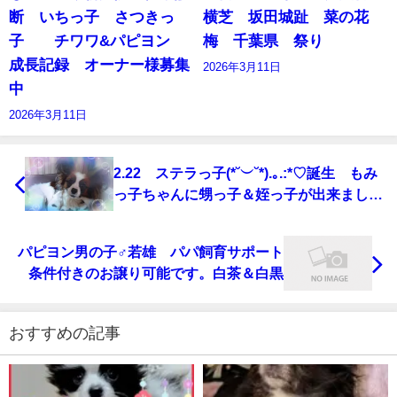
断 いちっ子 さつきっ
横芝 坂田城趾 菜の花
子 チワワ&パピヨン
梅 千葉県 祭り
成長記録 オーナー様募集
2026年3月11日
中
2026年3月11日
2.22 ステラっ子(*˘︶˘*).｡.:*♡誕生 もみ
っ子ちゃんに甥っ子＆姪っ子が出来まし
た。さくらはおばさん、紅葉はおばあちゃ
んになりました(≧▽≦)
パピヨン男の子♂若雄 パパ飼育サポート
条件付きのお譲り可能です。白茶＆白黒
おすすめの記事