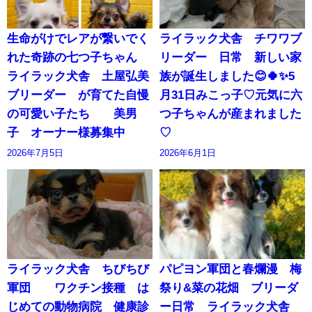
生命がけでレアが繋いでく
ライラック犬舎 チワワブ
れた奇跡の七つ子ちゃん
リーダー 日常 新しい家
ライラック犬舎 土屋弘美
族が誕生しました😊🍀✨5
ブリーダー が育てた自慢
月31日みこっ子♡元気に六
の可愛い子たち 美男
つ子ちゃんが産まれました
子 オーナー様募集中
♡
2026年7月5日
2026年6月1日
ライラック犬舎 ちびちび
パピヨン軍団と春爛漫 梅
軍団 ワクチン接種 は
祭り&菜の花畑 ブリーダ
じめての動物病院 健康診
ー日常 ライラック犬舎