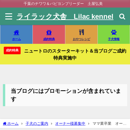
千葉のチワワ＆パピヨンブリーダー 土屋弘美
ライラック犬舎 Lilac kennel
ホーム
成約特典
おやつレシピ
子犬情報
ニュートロのスターターキット＆当ブログご成約
成約特典
特典実施中
当ブログにはプロモーションが含まれていま
す
ホーム
子犬のご案内
オーナー様募集中
ママ業卒業 オーナ
ー様募集 大きめのパピヨン 紅葉