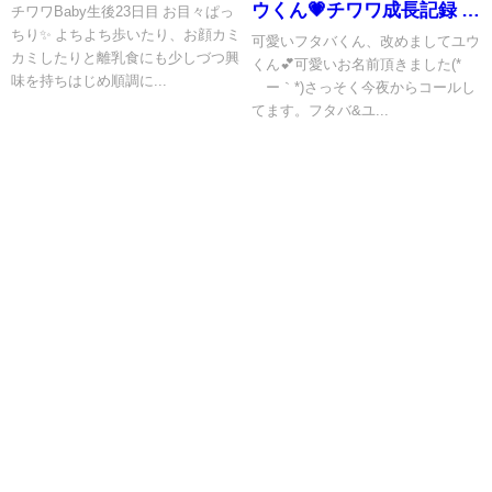
ウくん💗チワワ成長記録 パ
チワワBaby生後23日目 お目々ぱっ
ちり✨ よちよち歩いたり、お顔カミ
ピヨン成長記録 ご家族様へ
可愛いフタバくん、改めましてユウ
カミしたりと離乳食にも少しづつ興
くん💕可愛いお名前頂きました(*
お便り♡
味を持ちはじめ順調に...
´ー｀*)さっそく今夜からコールし
てます。フタバ&ユ...