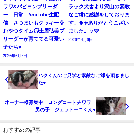
ワワ&パピヨンブリーダ
ラック犬舎より沢山の素敵
ー 日常 YouTube生配
なご縁に感謝をしておりま
信 さつまいもクッキー🍪
す。🍀✨ありがとうござい
おやつタイム⏱️土屋弘美ブ
ました。☺️🩷
リーダーが育ててる可愛い
2026年4月6日
子たち♥️
2026年6月7日
ハクくんのご見学と素敵なご縁を頂きまし
た♥
オーナー様募集中 ロングコートチワワ
男の子 ジェラトーニくん♥
おすすめの記事