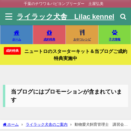
千葉のチワワ＆パピヨンブリーダー 土屋弘美
ライラック犬舎 Lilac kennel
ホーム
成約特典
おやつレシピ
子犬情報
ニュートロのスターターキット＆当ブログご成約
成約特典
特典実施中
当ブログにはプロモーションが含まれていま
す
ホーム
ライラック犬舎のご案内
動物愛犬飼育管理士 講習会＆
試験