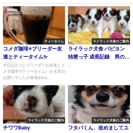
ティータイム
ライラック犬舎のご案内
コメダ珈琲⭐ブリーダー友
ライラック犬舎 パピヨン
達とティータイム✨
桔梗っ子 成長記録 男の子
オーナー様募集中
今日は久々にブリーダーお友達とコ
...
メダ珈琲でティータイム✨ かき氷の
お誘いでしたが😆😆&#x1...
ライラック犬舎のご案内
ライラック犬舎のご案内
チワワBaby
フタバくん、改めましてユ