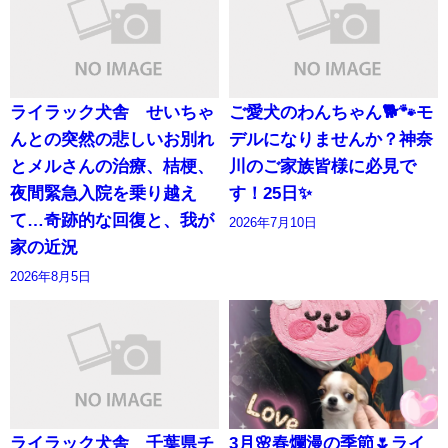
ライラック犬舎 せいちゃ
ご愛犬のわんちゃん🐕🐾モ
んとの突然の悲しいお別れ
デルになりませんか？神奈
とメルさんの治療、桔梗、
川のご家族皆様に必見で
夜間緊急入院を乗り越え
す！25日✨
て…奇跡的な回復と、我が
2026年7月10日
家の近況
2026年8月5日
ライラック犬舎 千葉県チ
3月🌸春爛漫の季節🌷ライ