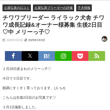
土屋弘美の口コミ
土屋弘美ブリーダーの評価
子犬情報
チワワブリーダー ライラック犬舎 チワ
ワ成長記録&オーナー様募集 生後2日目
♡中 メリーっ子♡
2025年3月3日
2025年3月3日
２月28日産まれのメリーっ子♡
今日で３日目です。
順調にすくすく育っております。(⁠人⁠ ⁠•͈⁠ᴗ⁠•͈⁠)
こちらは生後2日目のお写真です♡
３月1日撮影しました。