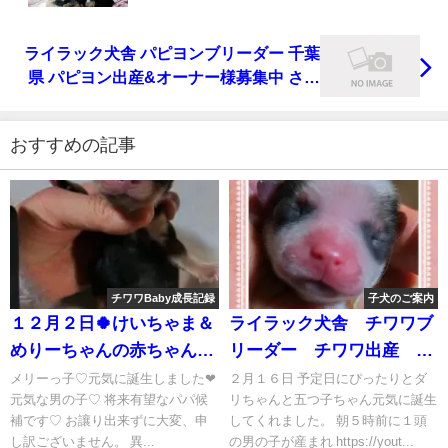
ライラック犬舎 チワワブリーダー タッキ
ー&メリーベビーズ♡♂3メス1チワワ出産
ライラック犬舎 パピヨンブリーダー 千葉
&オーナー様募集中
県 パピヨン出産&オーナー様募集中 さん
ちゃん&ゆりっ子♡誕生 帝王切開
おすすめの記事
チワワBaby成長記録
子犬のご案内
１２月２日🍀けいちゃま＆
ライラック犬舎 チワワブ
めりーちゃんの赤ちゃんが
リーダー チワワ出産 千
誕生しました❤(⁠*⁠˘⁠︶⁠˘⁠*⁠)⁠.⁠｡⁠*⁠♡
葉県 土屋弘美ブリーダー
メリーっ子♡元気に誕生しました❤
２月１６日 予定日にぴったりとダ
元気な男の子♡ 将来有望なパパ候
リちゃんと五つ子ちゃん元気に誕生
ライラック犬舎 チワワ
だりっ子♡みーんな！！！
補です♡ お讓り出来ずに大変、申
してくれました。 朝５時前に１頭
ブリーダー チワワ出
元気に誕生しました
し訳ございません。 異...
の男の子が産まれ https://yout...