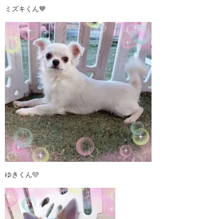
ミズキくん💙
ゆきくん🩵