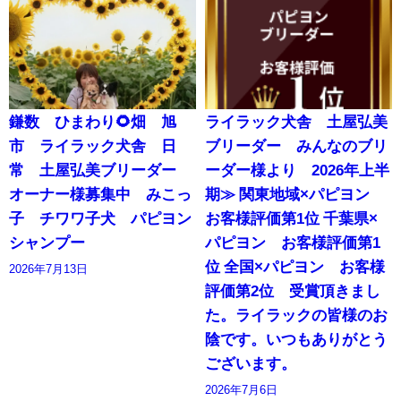
鎌数 ひまわり🌻畑 旭
ライラック犬舎 土屋弘美
市 ライラック犬舎 日
ブリーダー みんなのブリ
常 土屋弘美ブリーダー
ーダー様より 2026年上半
オーナー様募集中 みこっ
期≫ 関東地域×パピヨン
子 チワワ子犬 パピヨン
お客様評価第1位 千葉県×
シャンプー
パピヨン お客様評価第1
位 全国×パピヨン お客様
2026年7月13日
評価第2位 受賞頂きまし
た。ライラックの皆様のお
陰です。いつもありがとう
ございます。
2026年7月6日