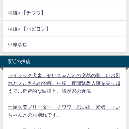
種雄♂【チワワ】
種雄♂【パピヨン】
里親募集
最近の投稿
ライラック犬舎 せいちゃんとの突然の悲しいお別
れとメルさんの治療、桔梗、夜間緊急入院を乗り越
えて…奇跡的な回復と、我が家の近況
土屋弘美ブリーダー チワワ 思い出 愛娘 せい
ちゃんとのお別れです。