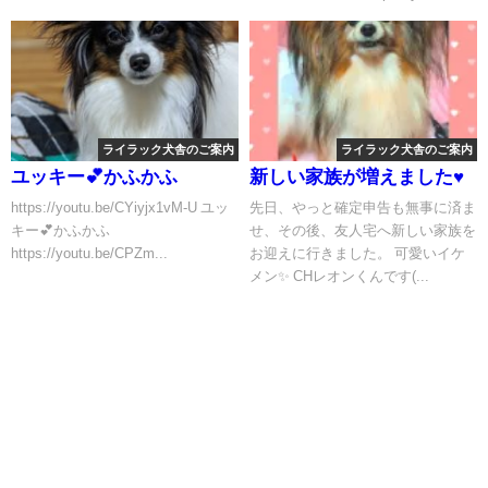
産 成長記録
♡(⁠≧⁠▽⁠≦⁠)２月１６日生ま
れ 五つ子ちゃん 男の
子3頭＆女の子２頭 優し
いご家族皆様との御縁をお
待ちしております。
ライラック犬舎のご案内
ライラック犬舎のご案内
ユッキー💕かふかふ
新しい家族が増えました♥
https://youtu.be/CYiyjx1vM-U ユッ
先日、やっと確定申告も無事に済ま
キー💕かふかふ
せ、その後、友人宅へ新しい家族を
https://youtu.be/CPZm...
お迎えに行きました。 可愛いイケ
メン✨ CHレオンくんです(...