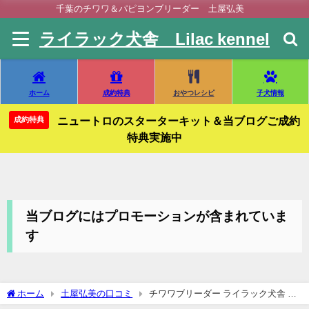
千葉のチワワ＆パピヨンブリーダー 土屋弘美
ライラック犬舎 Lilac kennel
ホーム
成約特典
おやつレシピ
子犬情報
ニュートロのスターターキット＆当ブログご成約
成約特典
特典実施中
当ブログにはプロモーションが含まれていま
す
ホーム
土屋弘美の口コミ
チワワブリーダー ライラック犬舎 チ
ワワ成長記録&オーナー様募集 生後2日目♡中 メリーっ子♡