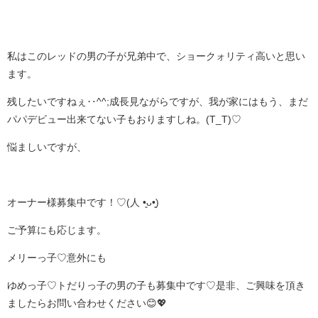
私はこのレッドの男の子が兄弟中で、ショークォリティ高いと思い
ます。
残したいですねぇ‥^^;成長見ながらですが、我が家にはもう、まだ
パパデビュー出来てない子もおりますしね。(T_T)♡
悩ましいですが、
オーナー様募集中です！♡(⁠人⁠ ⁠•͈⁠ᴗ⁠•͈⁠)
ご予算にも応じます。
メリーっ子♡意外にも
ゆめっ子♡トだりっ子の男の子も募集中です♡是非、ご興味を頂き
ましたらお問い合わせください😊💖