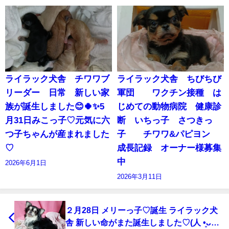
ライラック犬舎 チワワブ
ライラック犬舎 ちびちび
リーダー 日常 新しい家
軍団 ワクチン接種 は
族が誕生しました😊🍀✨5
じめての動物病院 健康診
月31日みこっ子♡元気に六
断 いちっ子 さつきっ
つ子ちゃんが産まれました
子 チワワ&パピヨン
♡
成長記録 オーナー様募集
中
2026年6月1日
2026年3月11日
２月28日 メリーっ子♡誕生 ライラック犬
舎 新しい命がまた誕生しました♡(⁠人⁠ ⁠•͈⁠ᴗ⁠•͈⁠)