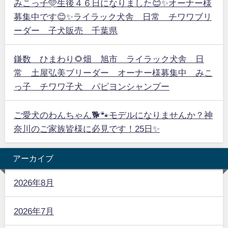
みこっ子🩵生後４６日になりました😊✨オーナー様
募集中です😊✨ライラック犬舎 日常 チワワブリ
ーダー 子犬販売 千葉県
鎌数 ひまわり🌻畑 旭市 ライラック犬舎 日
常 土屋弘美ブリーダー オーナー様募集中 みこ
っ子 チワワ子犬 パピヨンシャンプー
ご愛犬のわんちゃん🐕🐾モデルになりませんか？神
奈川のご家族皆様に必見です！25日✨
アーカイブ
2026年8月
2026年7月