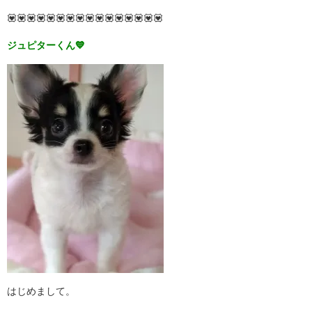
💟💟💟💟💟💟💟💟💟💟💟💟💟💟💟💟
ジュピターくん💙
はじめまして。