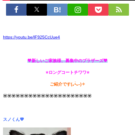
https://youtu.be/lF925CcUue4
💙
新しいご家族様、募集中のブラザーズ💙
⭐
ロングコートチワワ
⭐
ご紹介です(｡•̀ᴗ-)✧
💟💟💟💟💟💟💟💟💟💟💟💟💟💟💟💟💟💟💟💟💟
スノくん💙