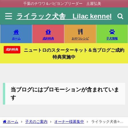
千葉のチワワ＆パピヨンブリーダー 土屋弘美
ライラック犬舎 Lilac kennel
ホーム
成約特典
おやつレシピ
子犬情報
ニュートロのスターターキット＆当ブログご成約
成約特典
特典実施中
当ブログにはプロモーションが含まれていま
す
ホーム
子犬のご案内
オーナー様募集中
ライラック犬舎⭐子
犬最新情報⭐ロングコートチワワ⭐オーナー様募集中⭐子犬販売⭐千葉県⭐