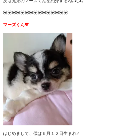
次は兄弟のマーズくんを紹介するね｡◕‿◕｡
💟💟💟💟💟💟💟💟💟💟💟💟💟💟💟
マーズくん💙
はじめまして、僕は６月１２日生まれ♂