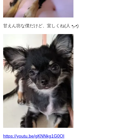
甘えん坊な僕だけど、宜しくね(人 •͈ᴗ•͈)
https://youtu.be/gKNNkg1G0OI