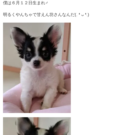
僕は６月１２日生まれ♂
明るくやんちゃで甘えん坊さんなんだ(. ❛ ᴗ ❛.)