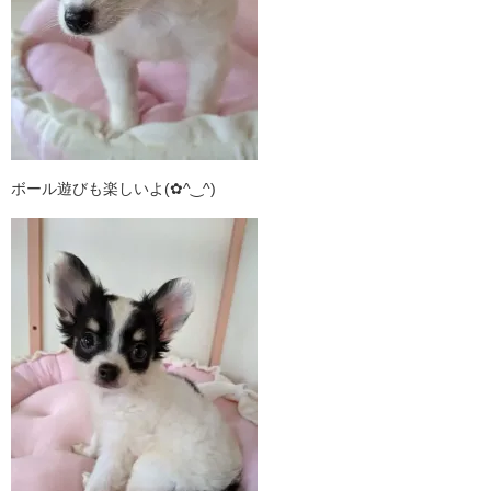
ボール遊びも楽しいよ(✿^‿^)