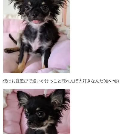
僕はお庭遊びで追いかけっこと隠れんぼ大好きなんだ(◍•ᴗ•◍)