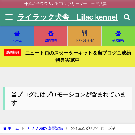
千葉のチワワ＆パピヨンブリーダー 土屋弘美
ライラック犬舎 Lilac kennel
ホーム
成約特典
おやつレシピ
子犬情報
ニュートロのスターターキット＆当ブログご成約
成約特典
特典実施中
当ブログにはプロモーションが含まれていま
す
ホーム
チワワBaby成長記録
タイム&ダリアベビーズ💕