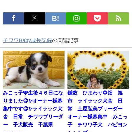
チワワBaby成長記録
の関連記事
みこっ子🩵生後４６日にな
鎌数 ひまわり🌻畑 旭
りました😊✨オーナー様募
市 ライラック犬舎 日
集中です😊✨ライラック犬
常 土屋弘美ブリーダー
舎 日常 チワワブリーダ
オーナー様募集中 みこっ
ー 子犬販売 千葉県
子 チワワ子犬 パピヨン