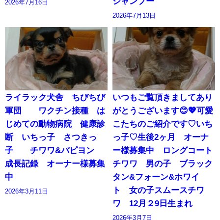
シャンプー
2026年7月16日
2026年7月13日
ライラック犬舎 ちびちび
いつもご覧頂きましてあり
軍団 ワクチン接種 は
がとうございます😊💖可愛
じめての動物病院 健康診
こたちのご紹介です♡いち
断 いちっ子 さつきっ
っ子♡生後2ヶ月 オーナ
子 チワワ&パピヨン
ー様募集中 ロングコート
成長記録 オーナー様募集
チワワ 男の子 ブラック
中
タン&フォーン&ホワイ
ト 女の子スムースチワ
2026年3月11日
ワ 12月２9日生まれ
2026年3月7日