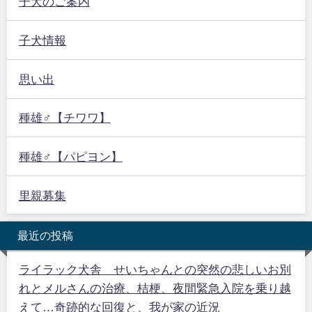
子犬のご案内
子犬情報
思い出
種雄♂【チワワ】
種雄♂【パピヨン】
里親募集
最近の投稿
ライラック犬舎 せいちゃんとの突然の悲しいお別
れとメルさんの治療、桔梗、夜間緊急入院を乗り越
えて…奇跡的な回復と、我が家の近況