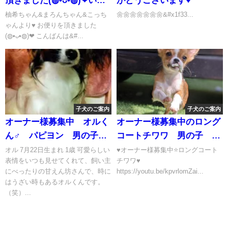
も沢山のお便りをありがと
柚希ちゃん&まろんちゃん&こっち
🌼🌼🌼🌼🌼🌼🌼&#x1f33...
ゃんより♥ お便りを頂きました
うございます♥ライラック
(◍•ᴗ•◍)❤ こんばんは&#...
犬舎ファミリー様♥
子犬のご案内
子犬のご案内
オーナー様募集中 オルく
オーナー様募集中のロング
ん♂ パピヨン 男の子
コートチワワ 男の子 ハ
成長記録
クくん💙成長記録 ライラ
オル 7月22日生まれ 1歳 可愛らしい
♥オーナー様募集中⭐ロングコート
表情をいつも見せてくれて、飼い主
チワワ♥
ック犬舎 土屋弘美 ブリ
にべったりの甘えん坊さんで、時に
https://youtu.be/kpvrlomZai...
ーダーナビサイト様
はうざい時もあるオルくんです。
（笑）...