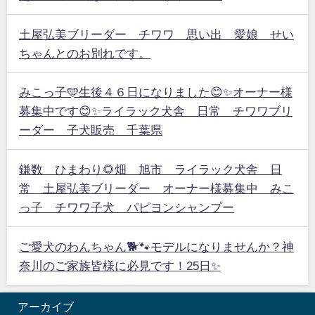
土屋弘美ブリーダー チワワ 思い出 愛娘 せい
ちゃんとのお別れです。
みこっ子🩵生後４６日になりました😊✨オーナー様
募集中です😊✨ライラック犬舎 日常 チワワブリ
ーダー 子犬販売 千葉県
鎌数 ひまわり🌻畑 旭市 ライラック犬舎 日
常 土屋弘美ブリーダー オーナー様募集中 みこ
っ子 チワワ子犬 パピヨンシャンプー
ご愛犬のわんちゃん🐕🐾モデルになりませんか？神
奈川のご家族皆様に必見です！25日✨
アーカイブ