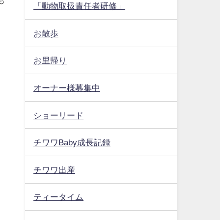
「動物取扱責任者研修」
お散歩
お里帰り
オーナー様募集中
ショーリード
チワワBaby成長記録
チワワ出産
ティータイム