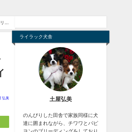
ライラック犬舎
チ
イ
土屋弘美
屋 弘美
のんびりした田舎で家族同様に犬
達に囲まれながら、チワワとパピ
ヨンのブリーディングをしており