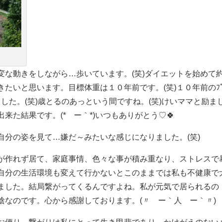
変な動きをしながら…歩いています。(笑)ダイエットを始めて
たいと思います。目標体重は１０年前です。(笑)１０年前のﾌ
ました。(笑)歳とるのあっという間ですね。(笑)けいママと励ま
来た結果です。(*´ー｀*)いつもありがとう♡🍀
自分の姿を見て…嫌だ～みたいな感じになりました。(笑)
が作れず居て、家庭事情、色々な事が積み重なり、ストレスで
自分の生活環境も変えて行かないとこのままでは私も不健康で
ました。結局繋がってくるんですよね。私が元気で居られるの
陰なのです。心から感謝しております。(〃´ー｀人´ー｀〃)
お便り、繋がりは私にとって生き甲斐であり、かけがえのない