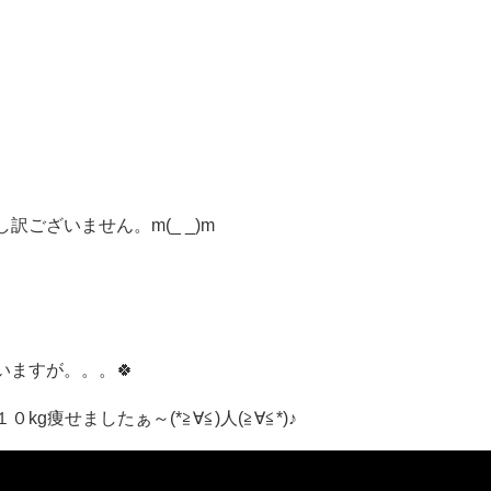
ございません。m(_ _)m
ますが。。。🍀
痩せましたぁ～(*≧∀≦)人(≧∀≦*)♪