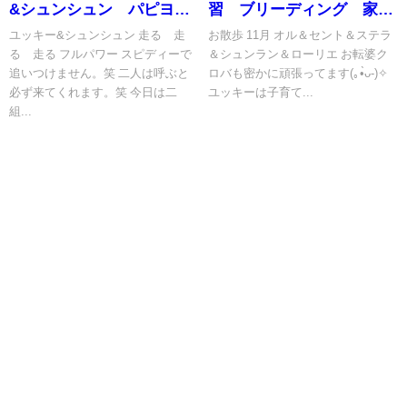
&シュンシュン パピヨ
習 ブリーディング 家庭
ン 姉妹 走る
犬 審査基準
ユッキー&シュンシュン 走る 走
お散歩 11月 オル＆セント＆ステラ
る 走る フルパワー スピディーで
＆シュンラン＆ローリエ お転婆ク
追いつけません。笑 二人は呼ぶと
ロバも密かに頑張ってます(｡•̀ᴗ-)✧
必ず来てくれます。笑 今日は二
ユッキーは子育て...
組...