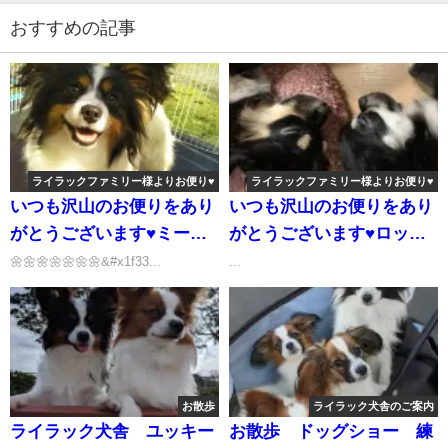
´ー｀人´ー｀〃)
おすすめの記事
ライラックファミリー様よりお便り♥
ライラックファミリー様よりお便り♥
いつも沢山のお便りをあり
いつも沢山のお便りをあり
がとうございます♥ミート
がとうございます♥ロッシ
ドリアごちそうさまでした
くん＆マルクくん兄弟写真
🌼🌼🌼🌼🌼🌼🌼&#x1f33...
...
(´∩｡• ᵕ •｡∩`)
集♡(> ਊ <)♡
お散歩
ライラック犬舎のご案内
ライラック犬舎 ユッキー
お散歩 ドッグショー 練