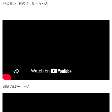
パピヨン 女の子 まーちゃん
姉妹のぱーちゃん