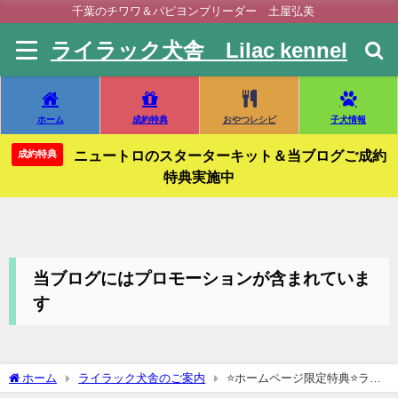
千葉のチワワ＆パピヨンブリーダー 土屋弘美
ライラック犬舎 Lilac kennel
ホーム
成約特典
おやつレシピ
子犬情報
ニュートロのスターターキット＆当ブログご成約
成約特典
特典実施中
当ブログにはプロモーションが含まれていま
す
ホーム
ライラック犬舎のご案内
⭐️ホームページ限定特典⭐️ライ
ラック犬舎 オーナー様募集中の可愛いパワフルなライラックメンバーズ(