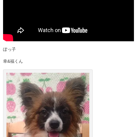
ぽっ子
幸&福くん