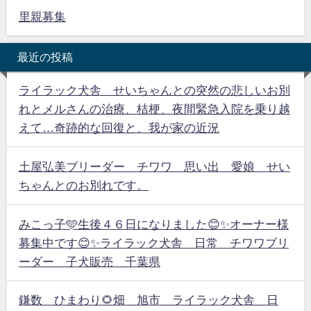
里親募集
最近の投稿
ライラック犬舎 せいちゃんとの突然の悲しいお別
れとメルさんの治療、桔梗、夜間緊急入院を乗り越
えて…奇跡的な回復と、我が家の近況
土屋弘美ブリーダー チワワ 思い出 愛娘 せい
ちゃんとのお別れです。
みこっ子🩵生後４６日になりました😊✨オーナー様
募集中です😊✨ライラック犬舎 日常 チワワブリ
ーダー 子犬販売 千葉県
鎌数 ひまわり🌻畑 旭市 ライラック犬舎 日