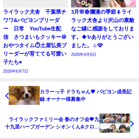
ライラック犬舎 千葉県チ
3月🌸春爛漫の季節🌷ライ
ワワ&パピヨンブリーダ
ラック犬舎より沢山の素敵
ー 日常 YouTube生配
なご縁に感謝をしておりま
信 さつまいもクッキー🍪
す。🍀✨ありがとうござい
おやつタイム⏱️土屋弘美ブ
ました。☺️🩷
リーダーが育ててる可愛い
2026年4月6日
子たち♥️
2026年6月7日
カラーっ子 ドラちゃん💗 パピヨン成長記
録 オーナー様募集中
ライラックファミリー会 春のオフ会💗九
十九里ハーブガーデン シオンくん&クロワ
くんファミリー様&愉快な仲間たち💗(〃