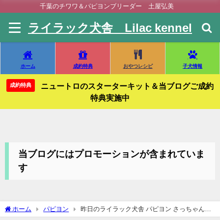
千葉のチワワ＆パピヨンブリーダー 土屋弘美
ライラック犬舎 Lilac kennel
ホーム
成約特典
おやつレシピ
子犬情報
ニュートロのスターターキット＆当ブログご成約
成約特典
特典実施中
当ブログにはプロモーションが含まれていま
す
ホーム
パピヨン
昨日のライラック犬舎 パピヨン さっちゃん&
セント&オーロラちゃん