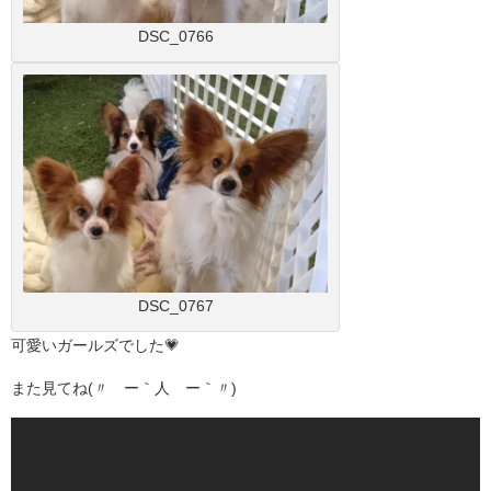
DSC_0766
DSC_0767
可愛いガールズでした💗
また見てね(〃´ー｀人´ー｀〃)