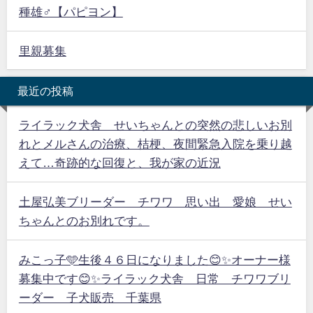
種雄♂【パピヨン】
里親募集
最近の投稿
ライラック犬舎 せいちゃんとの突然の悲しいお別
れとメルさんの治療、桔梗、夜間緊急入院を乗り越
えて…奇跡的な回復と、我が家の近況
土屋弘美ブリーダー チワワ 思い出 愛娘 せい
ちゃんとのお別れです。
みこっ子🩵生後４６日になりました😊✨オーナー様
募集中です😊✨ライラック犬舎 日常 チワワブリ
ーダー 子犬販売 千葉県