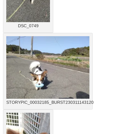
DSC_0749
STORYPIC_00032185_BURST230311143120