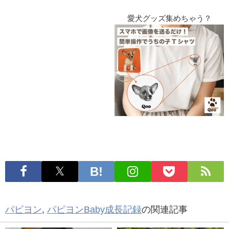
愛犬グッズ集めちゃう？
パピヨン
,
パピヨンBaby成長記録
の関連記事