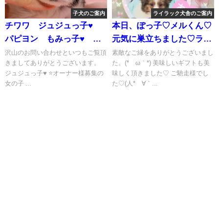
子犬のご案内
ライラック犬舎のご案内
チワワ ジュジュっ子♥
本日、ぽっ子♡メルくん♡
パピヨン もみっ子♥ 成
元気に巣立ちました♡ライ
長記録 オーナー様募集中
ラック犬舎 パピヨン 素
沢山のお問い合わせといつもご覧頂
素敵なご縁をありがとうございまし
きましてありがとうございます。
た。(⁠*⁠´⁠ω⁠｀⁠*⁠) 美味しいギフトも美
敵なご縁をありがとうござ
ジュジュっ子♥ ⭐オーナー様募集の
味しく頂きました♡ ご馳走様でし
いました。(⁠人⁠ ⁠•͈⁠ᴗ⁠•͈⁠)
女の子 ...
た♡(⁠人⁠*⁠´⁠∀⁠｀...