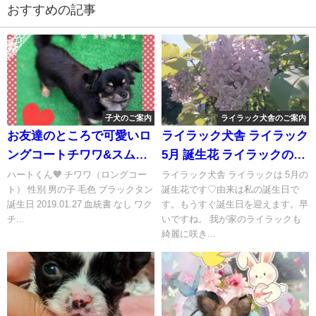
おすすめの記事
子犬のご案内
ライラック犬舎のご案内
お友達のところで可愛いロ
ライラック犬舎 ライラック
ングコートチワワ&スムー
5月 誕生花 ライラックのか
スコートチワワ🧡オーナー
わい子達のご案内です。オ
ハートくん🧡 チワワ（ロングコー
ライラック犬舎 ライラックは 5月の
ト） 性別 男の子 毛色 ブラックタン
誕生花です♡由来は私の誕生日で
様募集しております。
ーナー様募集中です
誕生日 2019.01.27 血統書 なし ワク
す。もうすぐ誕生日を迎えます。早
♡(⁠人⁠ ⁠•͈⁠ᴗ⁠•͈⁠)チワワ&パピヨン
チ...
いですね。 我が家のライラックも
ブリーダー千葉県 匝瑳市
綺麗に咲き...