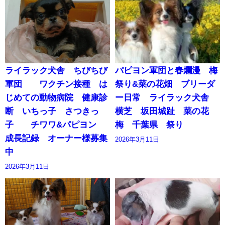
ライラック犬舎 ちびちび
パピヨン軍団と春爛漫 梅
軍団 ワクチン接種 は
祭り&菜の花畑 ブリーダ
じめての動物病院 健康診
ー日常 ライラック犬舎
断 いちっ子 さつきっ
横芝 坂田城趾 菜の花
子 チワワ&パピヨン
梅 千葉県 祭り
成長記録 オーナー様募集
2026年3月11日
中
2026年3月11日