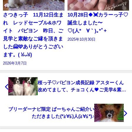
さつきっ子 11月12日生ま
10月28日🍀💓カラーっ子♡
れ レッドセーブル&ホワ
誕生しました〜
イト パピヨン 昨日、ご
♡(⁠人⁠*⁠´⁠∀⁠｀⁠)⁠｡⁠*ﾟ⁠+
見学と素敵なご縁を頂きま
2025年10月30日
した🤗🩷ありがとうござい
ます。(⁠ ⁠ꈍ⁠ᴗ⁠ꈍ⁠)
2026年3月7日
桜っ子♡パピヨン成長記録 アスターくん
改めてまして、チョコくん💗ご見学&素敵
なご縁を頂きました。🍀末永く宜しくお願
い致します。m(_ _)mいつでもお里のおば
ブリーダーナビ限定 ぱーちゃんご紹介い
さんを頼ってください。m(_ _)m
ただきました(*≧∀≦)人(≧∀≦*)♪