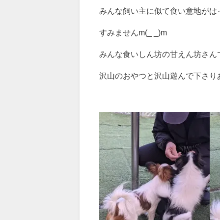
みんな飼い主に似て食い意地がはっ
すみませんm(_ _)m
みんな食いしん坊の甘えん坊さんです(´
沢山のおやつと沢山遊んで下さりありが