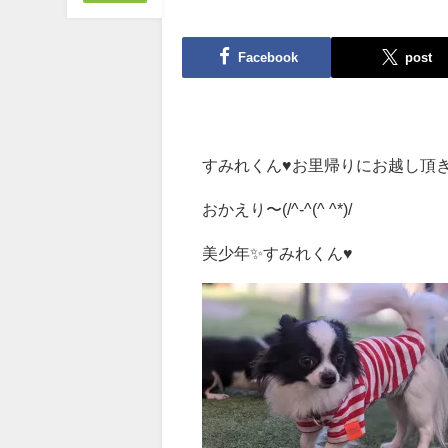
Facebook
post
すみれくん♥お里帰りにお越し頂きました
おかえり〜(/^-^(^ ^*)/
美少年✨すみれくん♥