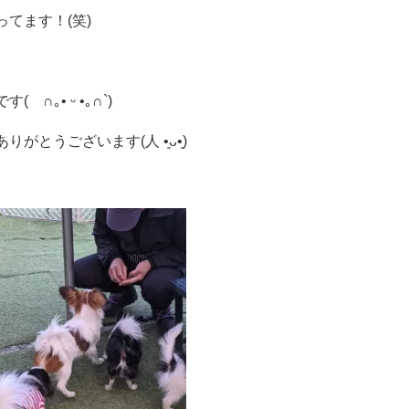
てます！(笑)
∩｡• ᵕ •｡∩`)
とうございます(人 •͈ᴗ•͈)