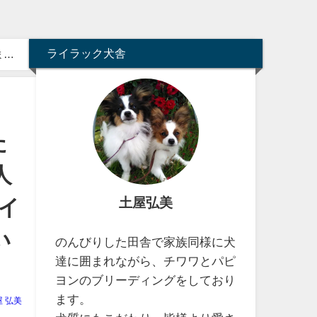
ライラック犬舎
た
人
土屋弘美
ライ
い
のんびりした田舎で家族同様に犬
達に囲まれながら、チワワとパピ
ヨンのブリーディングをしており
ます。
屋 弘美