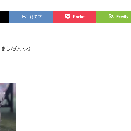
はてブ
Pocket
Feedly
(人 •͈ᴗ•͈)