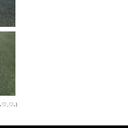
♡‿♡｡)