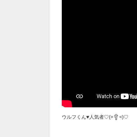
ウルフくん♥人気者♡(> ਊ <)♡