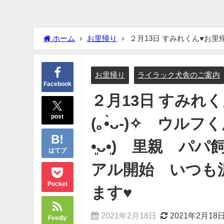
ホーム
お里帰り
２月13日 すみれくん♥お里帰りにお越し頂きました(｡•̀ᴗ-)✧ ウルフくん♥ご見学＆お迎え頂きまし
た(人 •͈ᴗ•͈) 里親 パパ飼育サポート譲渡 一
お里帰り
ライラック犬舎のご案内
Facebook
２月13日 すみれ
post
(｡•̀ᴗ-)✧ ウ
•͈ᴗ•͈) 里親 
はてブ
アル開始 いつも
Pocket
ます♥
2021年2月18日
2021年2月18
Feedly