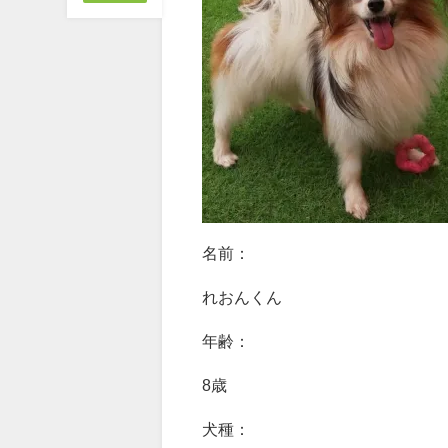
名前：
れおんくん
年齢：
8歳
犬種：