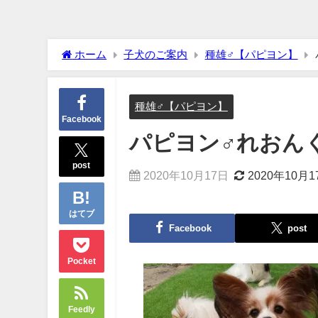
ホーム
子犬のご案内
種雄♂【パピヨン】
種雄♂【パピヨン】
Facebook
パピヨン♂れおん
post
2020年10月17日
2020年10月1
はてブ
Facebook
post
Pocket
Feedly