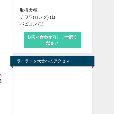
取扱犬種
チワワ(ロング) (1)
パピヨン (1)
お問い合わせ前にご一読く
ださい
ライラック犬舎へのアクセス
ん
る