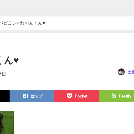
パピヨン♂れおんくん♥
くん♥
土
7日
はてブ
Pocket
Feedly