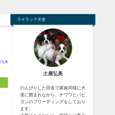
ライラック犬舎
屋 弘美
土屋弘美
のんびりした田舎で家族同様に犬
達に囲まれながら、チワワとパピ
ヨンのブリーディングをしており
ます。