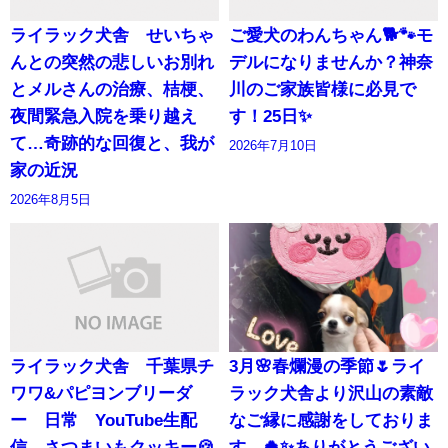
ライラック犬舎 せいちゃ
ご愛犬のわんちゃん🐕🐾モ
んとの突然の悲しいお別れ
デルになりませんか？神奈
とメルさんの治療、桔梗、
川のご家族皆様に必見で
夜間緊急入院を乗り越え
す！25日✨
て…奇跡的な回復と、我が
2026年7月10日
家の近況
2026年8月5日
ライラック犬舎 千葉県チ
3月🌸春爛漫の季節🌷ライ
ワワ&パピヨンブリーダ
ラック犬舎より沢山の素敵
ー 日常 YouTube生配
なご縁に感謝をしておりま
信 さつまいもクッキー🍪
す。🍀✨ありがとうござい