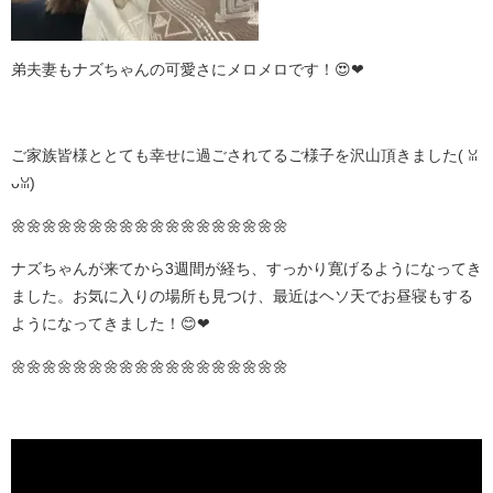
弟夫妻もナズちゃんの可愛さにメロメロです！😍❤
ご家族皆様ととても幸せに過ごされてるご様子を沢山頂きました( ꈍ
ᴗꈍ)
🌼🌼🌼🌼🌼🌼🌼🌼🌼🌼🌼🌼🌼🌼🌼🌼🌼🌼
ナズちゃんが来てから3週間が経ち、すっかり寛げるようになってき
ました。お気に入りの場所も見つけ、最近はヘソ天でお昼寝もする
ようになってきました！😊❤
🌼🌼🌼🌼🌼🌼🌼🌼🌼🌼🌼🌼🌼🌼🌼🌼🌼🌼