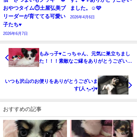
おやつタイム⏱️土屋弘美ブ
ました。☺️🩷
リーダーが育ててる可愛い
2026年4月6日
子たち♥️
2026年6月7日
もみっ子♥こっちゃん、元気に巣立ちまし
た！！！素敵なご縁をありがとうございま
した(人 •͈ᴗ•͈)いつも沢山のお便りをありが
とうございます♥
いつも沢山のお便りをありがとうございま
す(人 •͈ᴗ•͈)♥
おすすめの記事