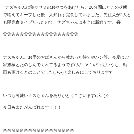
↑ナズちゃんに鶏ササミのおやつをあげたら、20分間ほどこの状態
で咥えてキープした後、人知れず完食していました。先住犬が2人と
も即完食タイプだったので、ナズちゃんは本当に新鮮です。😂
🌼🌼🌼🌼🌼🌼🌼🌼🌼🌼🌼🌼🌼🌼🌼🌼🌼🌼
ナズちゃん、お里のおばさんから教わった待てやバン等、今度はご
家族様とたのしんでくれてるようです(人*´∀｀)｡*ﾟ+近いうち、動
画も頂けるとのことでした(｡•̀ᴗ-)✧楽しみにしております♥
いつも可愛いナズちゃんをありがとうございます(｡•̀ᴗ-)✧
今日もまたがんばれます！！！
🌼🌼🌼🌼🌼🌼🌼🌼🌼🌼🌼🌼🌼🌼🌼🌼🌼