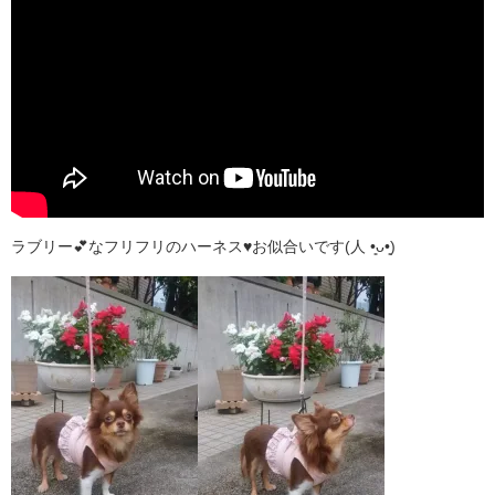
ラブリー💕なフリフリのハーネス♥お似合いです(人 •͈ᴗ•͈)