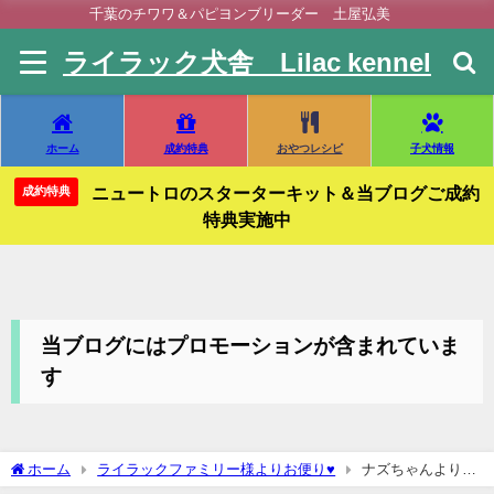
千葉のチワワ＆パピヨンブリーダー 土屋弘美
ライラック犬舎 Lilac kennel
ホーム
成約特典
おやつレシピ
子犬情報
ニュートロのスターターキット＆当ブログご成約
成約特典
特典実施中
当ブログにはプロモーションが含まれていま
す
ホーム
ライラックファミリー様よりお便り♥
ナズちゃんより♥
お便りを頂きました(◍•ᴗ•◍)❤いつも沢山のお便りをありがとうございま