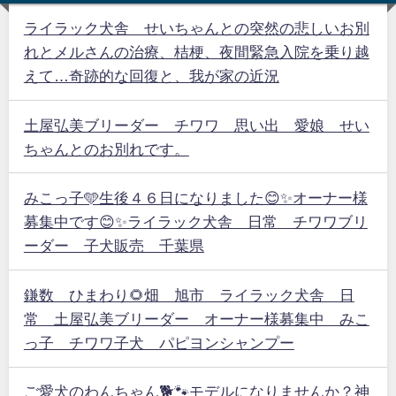
ライラック犬舎 せいちゃんとの突然の悲しいお別
れとメルさんの治療、桔梗、夜間緊急入院を乗り越
えて…奇跡的な回復と、我が家の近況
土屋弘美ブリーダー チワワ 思い出 愛娘 せい
ちゃんとのお別れです。
みこっ子🩵生後４６日になりました😊✨オーナー様
募集中です😊✨ライラック犬舎 日常 チワワブリ
ーダー 子犬販売 千葉県
鎌数 ひまわり🌻畑 旭市 ライラック犬舎 日
常 土屋弘美ブリーダー オーナー様募集中 みこ
っ子 チワワ子犬 パピヨンシャンプー
ご愛犬のわんちゃん🐕🐾モデルになりませんか？神