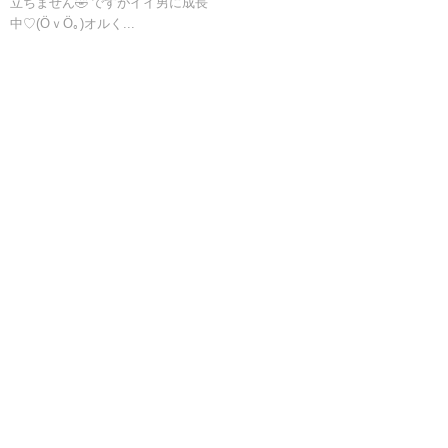
立ちません🤣 ですがイイ男に成長
♥ジェラトーニ
記録
中♡(ӦｖӦ｡)オルく...