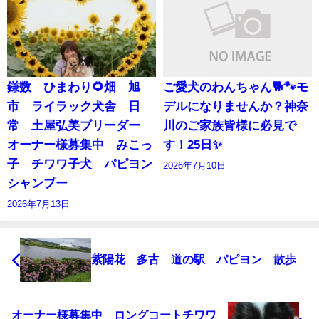
鎌数 ひまわり🌻畑 旭
ご愛犬のわんちゃん🐕🐾モ
市 ライラック犬舎 日
デルになりませんか？神奈
常 土屋弘美ブリーダー
川のご家族皆様に必見で
オーナー様募集中 みこっ
す！25日✨
子 チワワ子犬 パピヨン
2026年7月10日
シャンプー
2026年7月13日
紫陽花 多古 道の駅 パピヨン 散歩
オーナー様募集中 ロングコートチワワ