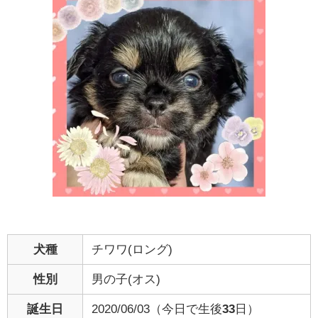
犬種
チワワ(ロング)
性別
男の子(オス)
誕生日
2020/06/03（今日で生後
33
日）