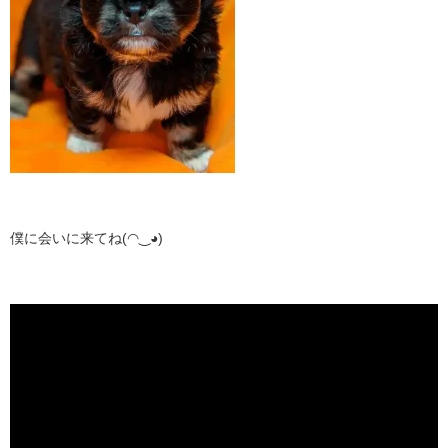
僕に会いに来てね(◠‿◕)