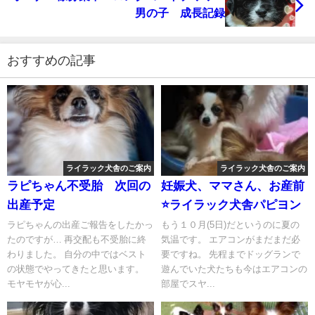
男の子 成長記録
おすすめの記事
ライラック犬舎のご案内
ライラック犬舎のご案内
ラピちゃん不受胎 次回の
妊娠犬、ママさん、お産前
出産予定
⭐ライラック犬舎パピヨン
ラピちゃんの出産ご報告をしたかっ
もう１０月(5日)だというのに夏の
たのですが… 再交配も不受胎に終
気温です。 エアコンがまだまだ必
わりました。 自分の中ではベスト
要ですね。 先程までドッグランで
の状態でやってきたと思います。
遊んでいた犬たちも今はエアコンの
モヤモヤが心...
部屋でスヤ...