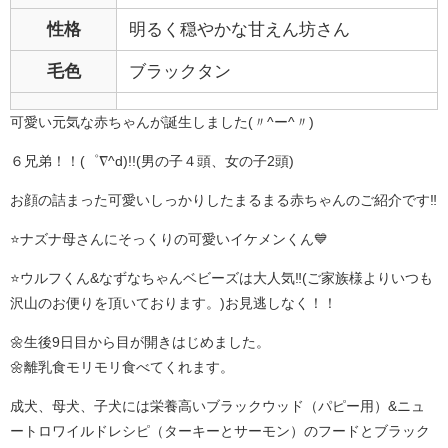
性格
明るく穏やかな甘えん坊さん
毛色
ブラックタン
可愛い元気な赤ちゃんが誕生しました(〃^ー^〃)
６兄弟！！(゜∇^d)!!(男の子４頭、女の子2頭)
お顔の詰まった可愛いしっかりしたまるまる赤ちゃんのご紹介です‼️
⭐ナズナ母さんにそっくりの可愛いイケメンくん💙
⭐️ウルフくん&なずなちゃんベビーズは大人気‼️(ご家族様よりいつも
沢山のお便りを頂いております。)お見逃しなく！！
🌼生後9日目から目が開きはじめました。
🌼離乳食モリモリ食べてくれます。
成犬、母犬、子犬には栄養高いブラックウッド（パピー用）&ニュ
ートロワイルドレシピ（ターキーとサーモン）のフードとブラック