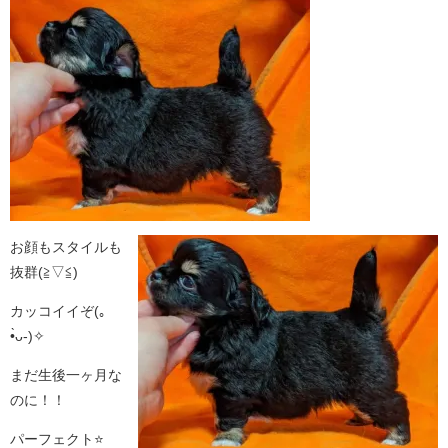
お顔もスタイルも
抜群(≧▽≦)
カッコイイぞ(｡
•̀ᴗ-)✧
まだ生後一ヶ月な
のに！！
パーフェクト⭐