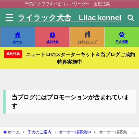
千葉のチワワ＆パピヨンブリーダー 土屋弘美
ライラック犬舎 Lilac kennel
ホーム
成約特典
おやつレシピ
子犬情報
ニュートロのスターターキット＆当ブログご成約
成約特典
特典実施中
当ブログにはプロモーションが含まれていま
す
ホーム
子犬のご案内
オーナー様募集中
オーナー様募集 ロ
ングコートチワワ 男の子 成長記録