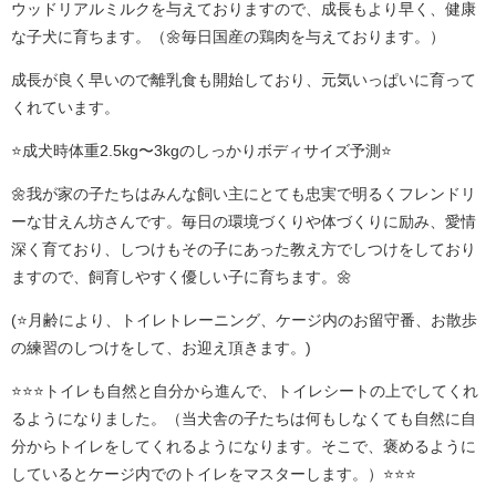
ウッドリアルミルクを与えておりますので、成長もより早く、健康
な子犬に育ちます。（🌼毎日国産の鶏肉を与えております。）
成長が良く早いので離乳食も開始しており、元気いっぱいに育って
くれています。
⭐成犬時体重2.5kg〜3kgのしっかりボディサイズ予測⭐
🌼我が家の子たちはみんな飼い主にとても忠実で明るくフレンドリ
ーな甘えん坊さんです。毎日の環境づくりや体づくりに励み、愛情
深く育ており、しつけもその子にあった教え方でしつけをしており
ますので、飼育しやすく優しい子に育ちます。🌼
(⭐️月齢により、トイレトレーニング、ケージ内のお留守番、お散歩
の練習のしつけをして、お迎え頂きます。)
⭐⭐⭐トイレも自然と自分から進んで、トイレシートの上でしてくれ
るようになりました。（当犬舎の子たちは何もしなくても自然に自
分からトイレをしてくれるようになります。そこで、褒めるように
しているとケージ内でのトイレをマスターします。）⭐⭐⭐