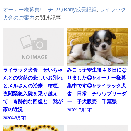
オーナー様募集中
,
チワワBaby成長記録
,
ライラック
犬舎のご案内
の関連記事
ライラック犬舎 せいちゃ
みこっ子🩵生後４６日にな
んとの突然の悲しいお別れ
りました😊✨オーナー様募
とメルさんの治療、桔梗、
集中です😊✨ライラック犬
夜間緊急入院を乗り越え
舎 日常 チワワブリーダ
て…奇跡的な回復と、我が
ー 子犬販売 千葉県
家の近況
2026年7月16日
2026年8月5日