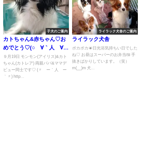
子犬のご案内
ライラック犬舎のご案内
カトちゃん&赤ちゃん♡お
ライラック犬舎
めでとう♡(○´∀｀人´∀｀
ポカポカ☀日光浴気持ちい日でした
ね♡ お昼はスーパーのお弁当🍱 手
○)パピヨン出産 成長記録
９月19日 モンモン(アイリス)&カト
抜きばかりしています。（笑）
ちゃん(カトレア) 両親パパ&ママデ
m(__)m 犬...
ビュー同士です♡ (〃´ー｀人´ー
｀〃) http...