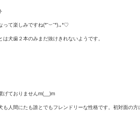
ト
楽しみですね(*˘︶˘*).｡*♡
とは犬歯２本のみまだ抜けきれないようです。
げておりませんm(__)m
犬も人間にたも誰とでもフレンドリーな性格です。初対面の方