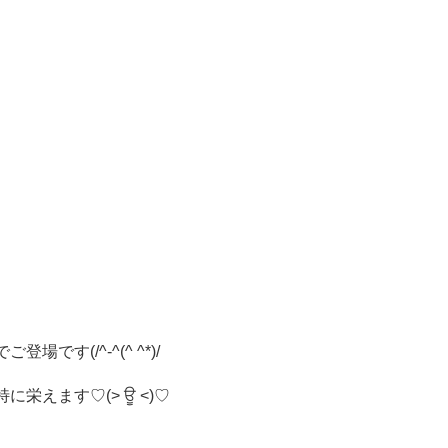
です(/^-^(^ ^*)/
栄えます♡(> ਊ <)♡