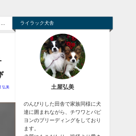
ライラック犬舎
ライ
チ
び
土屋弘美
屋 弘美
のんびりした田舎で家族同様に犬
達に囲まれながら、チワワとパピ
ヨンのブリーディングをしており
ます。