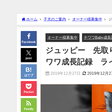
ホーム
子犬のご案内
オーナー様募集中
ジ
ラック犬舎 みんなでお庭遊び
オーナー様募集中
チワワBaby成
Facebook
ジュッピー 先取
post
ワワ成長記録 ラ
2019年12月27日
2019年12月2
はてブ
Pocket
Feedly