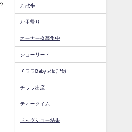
の
お散歩
お里帰り
オーナー様募集中
ショーリード
チワワBaby成長記録
チワワ出産
ティータイム
ドッグショー結果