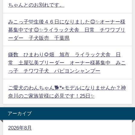
ちゃんとのお別れです。
みこっ子🩵生後４６日になりました😊✨オーナー様
募集中です😊✨ライラック犬舎 日常 チワワブリ
ーダー 子犬販売 千葉県
鎌数 ひまわり🌻畑 旭市 ライラック犬舎 日
常 土屋弘美ブリーダー オーナー様募集中 みこ
っ子 チワワ子犬 パピヨンシャンプー
ご愛犬のわんちゃん🐕🐾モデルになりませんか？神
奈川のご家族皆様に必見です！25日✨
アーカイブ
2026年8月