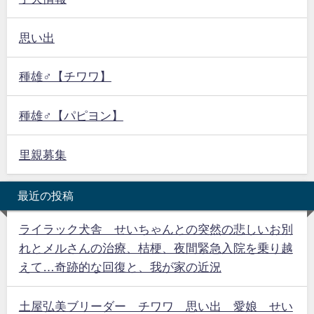
思い出
種雄♂【チワワ】
種雄♂【パピヨン】
里親募集
最近の投稿
ライラック犬舎 せいちゃんとの突然の悲しいお別
れとメルさんの治療、桔梗、夜間緊急入院を乗り越
えて…奇跡的な回復と、我が家の近況
土屋弘美ブリーダー チワワ 思い出 愛娘 せい