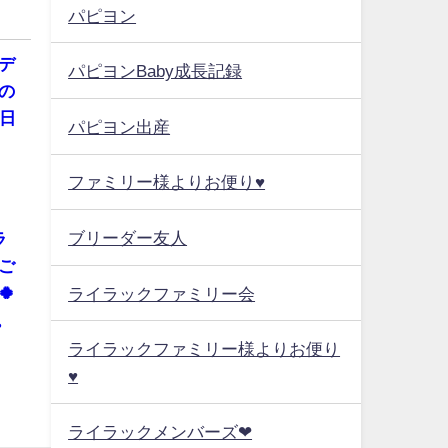
パピヨン
デ
パピヨンBaby成長記録
の
日
パピヨン出産
ファミリー様よりお便り♥
ブリーダー友人
ラ
ご

ライラックファミリー会
。
ライラックファミリー様よりお便り
♥
ライラックメンバーズ❤