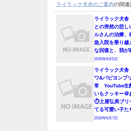
ライラック犬舎のご案内
の関連
ライラック犬舎
との突然の悲し
ルさんの治療、
急入院を乗り越
な回復と、我が
2026年8月5日
ライラック犬舎
ワ&パピヨンブ
常 YouTube
いもクッキー
⏱️土屋弘美ブ
てる可愛い子たち
2026年6月7日