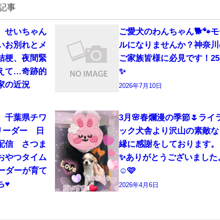
記事
 せいちゃん
ご愛犬のわんちゃん🐕🐾モ
いお別れとメ
ルになりませんか？神奈川
桔梗、夜間緊
ご家族皆様に必見です！25
えて…奇跡的
✨
家の近況
2026年7月10日
 千葉県チワ
3月🌸春爛漫の季節🌷ライ
リーダー 日
ック犬舎より沢山の素敵な
生配信 さつま
縁に感謝をしております。
おやつタイム
✨ありがとうございました
リーダーが育て
☺️🩷
♥️
2026年4月6日