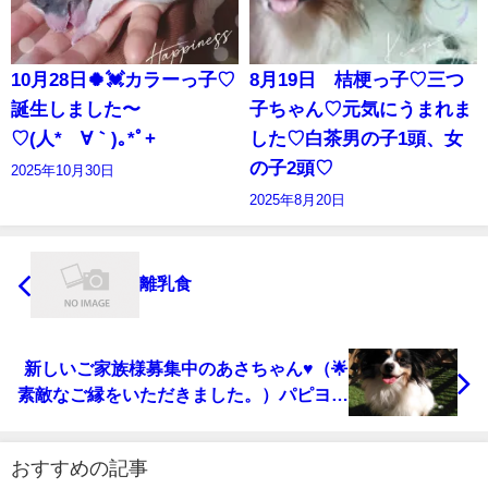
10月28日🍀💓カラーっ子♡
8月19日 桔梗っ子♡三つ
誕生しました〜
子ちゃん♡元気にうまれま
♡(⁠人⁠*⁠´⁠∀⁠｀⁠)⁠｡⁠*ﾟ⁠+
した♡白茶男の子1頭、女
の子2頭♡
2025年10月30日
2025年8月20日
離乳食
新しいご家族様募集中のあさちゃん♥（🌟
素敵なご縁をいただきました。）パピヨン
ブリーダーライラック犬舎土屋弘美
おすすめの記事