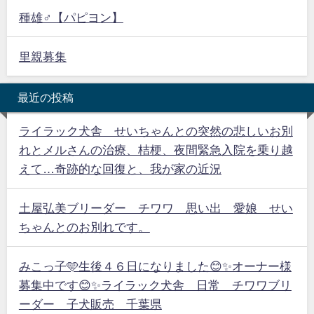
種雄♂【パピヨン】
里親募集
最近の投稿
ライラック犬舎 せいちゃんとの突然の悲しいお別
れとメルさんの治療、桔梗、夜間緊急入院を乗り越
えて…奇跡的な回復と、我が家の近況
土屋弘美ブリーダー チワワ 思い出 愛娘 せい
ちゃんとのお別れです。
みこっ子🩵生後４６日になりました😊✨オーナー様
募集中です😊✨ライラック犬舎 日常 チワワブリ
ーダー 子犬販売 千葉県