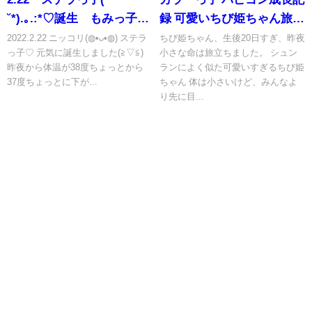
˘*).｡.:*♡誕生 もみっ子ち
録 可愛いちび姫ちゃん旅立
ゃんに甥っ子＆姪っ子が出
ちました。生まれてきてく
2022.2.22 ニッコリ(◍•ᴗ•◍) ステラ
ちび姫ちゃん、生後20日すぎ、昨夜
っ子♡ 元気に誕生しました(≧▽≦)
小さな命は旅立ちました。 シュン
来ました。さくらはおばさ
れてありがとう。🍀 オンラ
昨夜から体温が38度ちょっとから
ランによく似た可愛いすぎるちび姫
ん、紅葉はおばあちゃんに
イン見学&ドックショー予
37度ちょっとに下が...
ちゃん 体は小さいけど、みんなよ
なりました(≧▽≦)
定
り先に目...