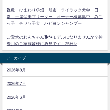
鎌数 ひまわり🌻畑 旭市 ライラック犬舎 日
常 土屋弘美ブリーダー オーナー様募集中 みこ
っ子 チワワ子犬 パピヨンシャンプー
ご愛犬のわんちゃん🐕🐾モデルになりませんか？神
奈川のご家族皆様に必見です！25日✨
アーカイブ
2026年8月
2026年7月
2026年6月