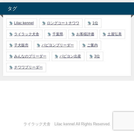
タグ
Lilac kennel
ロングコートチワワ
1位
ライラック犬舎
千葉県
お客様評価
土屋弘美
子犬販売
パピヨンブリーダー
ご案内
みんなのブリーダー
パピヨン出産
3位
チワワブリーダー
ライラック犬舎 Lilac kennel All Rights Reserved.