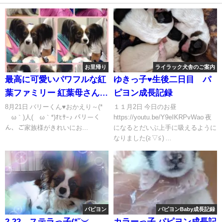
お里帰り
ライラック犬舎のご案内
最高に可愛いパワフルな紅
ゆきっ子♥生後二日目 パ
葉ファミリー 紅葉母さん&
ピヨン成長記録
バリーくん♥️親子の再会
8月21日 バリーくん♥️おかえり～(*
１１月2日 今日のお昼
´ω｀)人(´ω｀*)ｵﾋｻｰ♪ バリーく
https://youtu.be/Y9eIKRPvWao 夜
ん、ご家族様がきれいにお...
になるとだいぶ上手に吸えるように
なりました(≧▽≦) ...
パピヨン
パピヨンBaby成長記録
2.22 ステラっ子(*˘︶
カラーっ子 パピヨン成長記