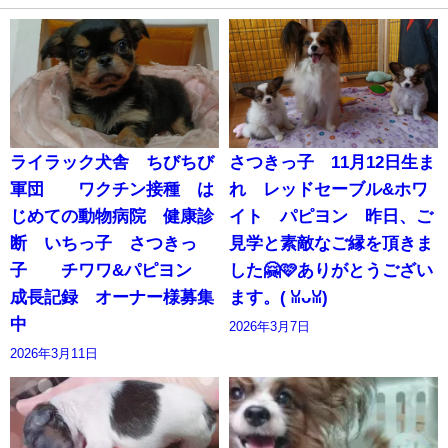
ライラック犬舎 ちびちび
さつきっ子 11月12日生ま
軍団 ワクチン接種 は
れ レッドセーブル&ホワ
じめての動物病院 健康診
イト パピヨン 昨日、ご
断 いちっ子 さつきっ
見学と素敵なご縁を頂きま
子 チワワ&パピヨン
した🤗🩷ありがとうござい
成長記録 オーナー様募集
ます。(⁠ ⁠ꈍ⁠ᴗ⁠ꈍ⁠)
中
2026年3月7日
2026年3月11日